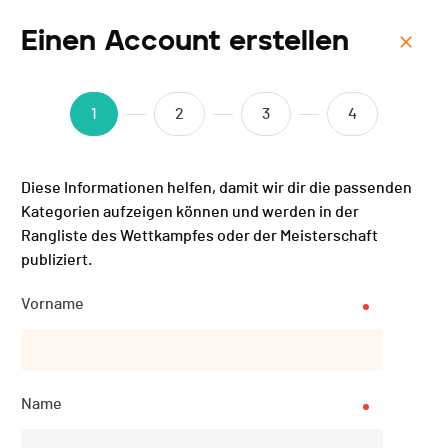
Einen Account erstellen
Menu
CIC ON Swiss Bike Cup -
1
2
3
4
Schaan - 2023
Diese Informationen helfen, damit wir dir die passenden
Kategorien aufzeigen können und werden in der
Rangliste des Wettkampfes oder der Meisterschaft
publiziert.
Vorname
Name