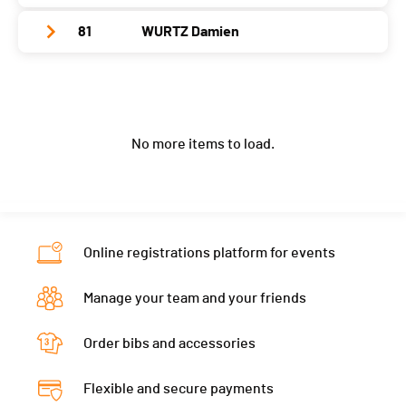
Location
Alle
Category
Découverte Hommes
Year
1997
Nat.
SUI
81
WURTZ Damien
Club / Team
Canton
JU
PAI.
Location
Bassecourt
Category
Découverte Hommes
Year
1990
Nat.
SUI
Club / Team
Canton
JU
PAI.
Location
Bourrignon
Category
Découverte Hommes
Year
2004
Nat.
SUI
Canton
JU
PAI.
No more items to load.
Location
Saint Ulrich
Category
Découverte Hommes
Nat.
SUI
Canton
-
PAI.
Category
Découverte Hommes
Nat.
FRA
PAI.
Category
Découverte Hommes
Online registrations platform for events
PAI.
Manage your team and your friends
Order bibs and accessories
Flexible and secure payments