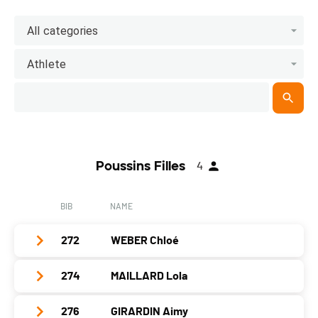
All categories
Athlete
Poussins Filles
4
BIB
NAME
272
WEBER Chloé
274
MAILLARD Lola
Club / Team
Gym Serrieres
Year
2012
276
GIRARDIN Aimy