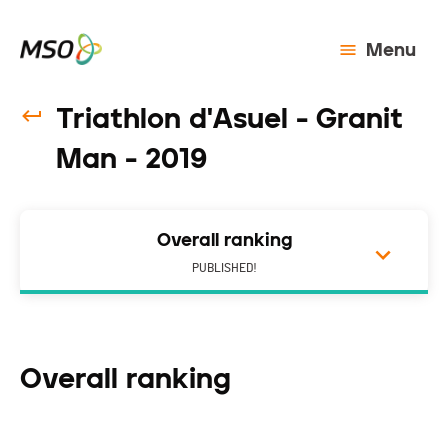
Menu
Triathlon d'Asuel - Granit
Man - 2019
Overall ranking
PUBLISHED!
Overall ranking