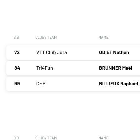
BIB
CLUB / TEAM
NAME
72
VTT Club Jura
ODIET Nathan
84
Tri4Fun
BRUNNER Maël
99
CEP
BILLIEUX Raphaël
BIB
CLUB / TEAM
NAME