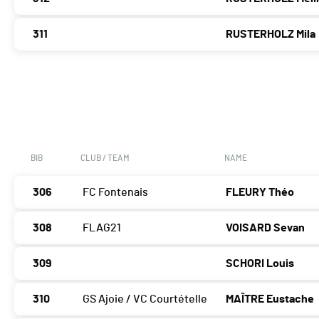
311
RUSTERHOLZ Mila
BIB
CLUB / TEAM
NAME
306
FC Fontenais
FLEURY Théo
308
FLAG21
VOISARD Sevan
309
SCHORI Louis
310
GS Ajoie / VC Courtételle
MAÎTRE Eustache