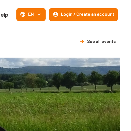
elp
EN
Login / Create an account
See all events