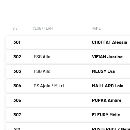
BIB
CLUB / TEAM
NAME
301
CHOFFAT Alessia
302
FSG Alle
VIFIAN Justine
303
FSG Alle
MEUSY Eva
304
GS Ajoie / M-tri
MAILLARD Lola
305
PUPKA Ambre
307
FLEURY Mélie
312
RUSTERHOLZ Méli