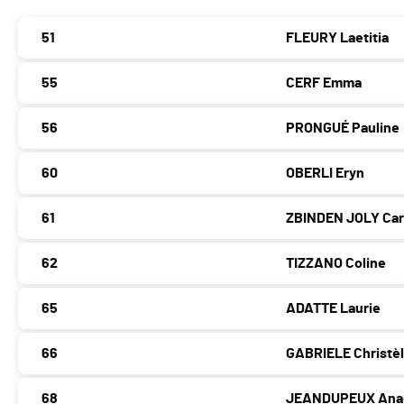
51
FLEURY Laetitia
55
CERF Emma
56
PRONGUÉ Pauline
60
OBERLI Eryn
61
ZBINDEN JOLY Car
62
TIZZANO Coline
65
ADATTE Laurie
66
GABRIELE Christè
68
JEANDUPEUX Anaë