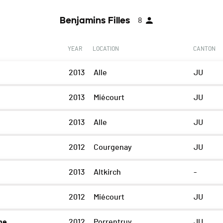
Benjamins Filles
8
YEAR
LOCATION
CANTON
2013
Alle
JU
2013
Miécourt
JU
2013
Alle
JU
2012
Courgenay
JU
2013
Altkirch
-
2012
Miécourt
JU
ne
2012
Porrentruy
JU