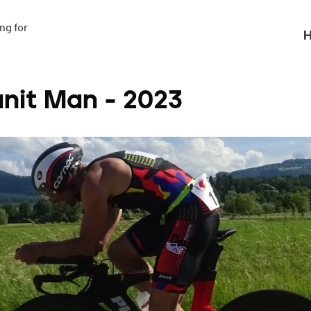
g for

H
anit Man - 2023