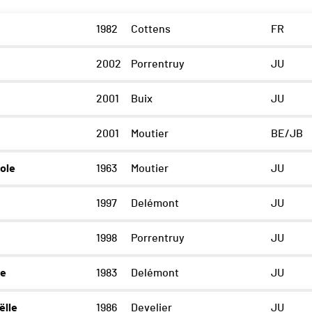
1982
Cottens
FR
2002
Porrentruy
JU
2001
Buix
JU
2001
Moutier
BE/JB
ole
1963
Moutier
JU
1997
Delémont
JU
1998
Porrentruy
JU
le
1983
Delémont
JU
lle
1986
Develier
JU