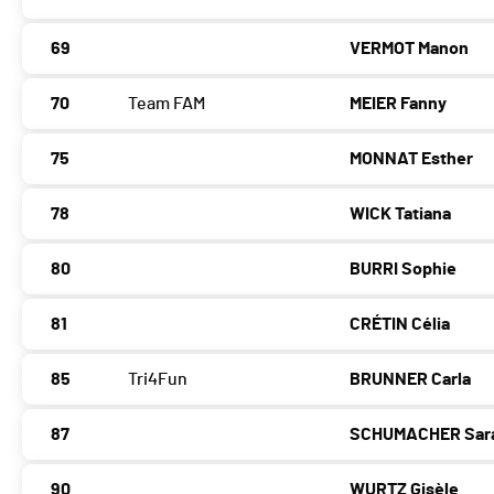
69
VERMOT Manon
70
Team FAM
MEIER Fanny
75
MONNAT Esther
78
WICK Tatiana
80
BURRI Sophie
81
CRÉTIN Célia
85
Tri4Fun
BRUNNER Carla
87
SCHUMACHER Sar
90
WURTZ Gisèle