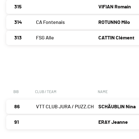
315
VIFIAN Romain
314
CA Fontenais
ROTUNNO Milo
313
FSG Alle
CATTIN Clément
BIB
CLUB / TEAM
NAME
86
VTT CLUB JURA / PUZZ.CH
SCHÄUBLIN Nina
91
ERAY Jeanne