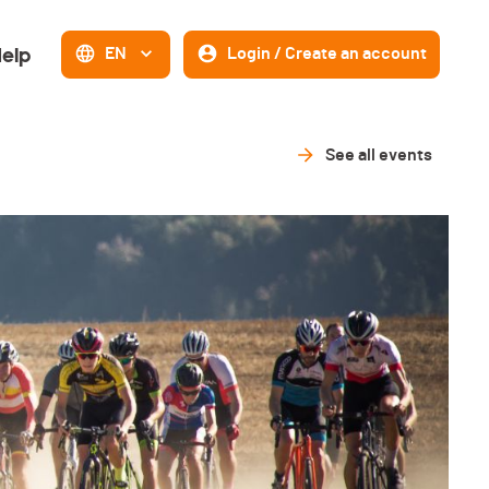
elp
EN
Login / Create an account
See all events