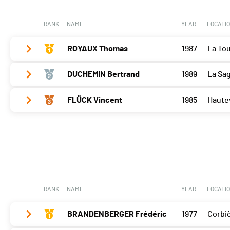
Porrentruy
95
Lucens
95
RANK
NAME
YEAR
LOCATI
ROYAUX Thomas
1987
La Tou
DUCHEMIN Bertrand
1989
La Sa
Vallorbe
87
Cossonay
89
FLÜCK Vincent
1985
Hautev
Vallorbe
88
Porrentruy
89
Cossonay
90
Vallorbe
91
Lucens
0
Porrentruy
88
Cossonay
87
Lucens
85
Porrentruy
0
Lucens
93
RANK
NAME
YEAR
LOCATI
BRANDENBERGER Frédéric
1977
Corbi