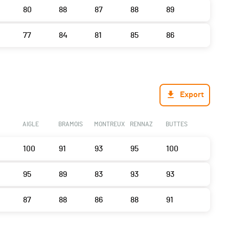
80
88
87
88
89
77
84
81
85
86
Export
AIGLE
BRAMOIS
MONTREUX
RENNAZ
BUTTES
100
91
93
95
100
95
89
83
93
93
87
88
86
88
91