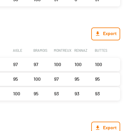
Export
AIGLE
BRAMOIS
MONTREUX
RENNAZ
BUTTES
97
97
100
100
100
95
100
97
95
95
100
95
93
93
93
Export