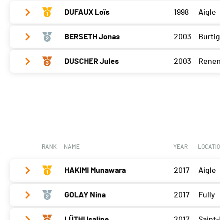
DUFAUX Loïs
1998
Aigle
BERSETH Jonas
2003
Burti
Vallorbe
100
Cossonay
100
DUSCHER Jules
2003
Renen
Vallorbe
87
Porrentruy
95
Cossonay
83
Vallorbe
86
Lucens
100
Porrentruy
87
Cossonay
82
Lucens
91
Porrentruy
85
Lucens
89
RANK
NAME
YEAR
LOCATI
HAKIMI Munawara
2017
Aigle
GOLAY Nina
2017
Fully
Vallorbe
95
Cossonay
90
LÜTHI Isaline
2017
Saint-