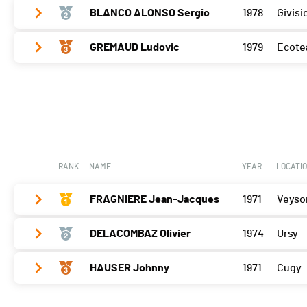
BLANCO ALONSO Sergio
1978
Givisi
Vallorbe
97
Cossonay
95
GREMAUD Ludovic
1979
Ecote
Vallorbe
89
Porrentruy
97
Cossonay
87
Vallorbe
85
Lucens
97
Porrentruy
91
Cossonay
77
Lucens
87
Porrentruy
86
Lucens
81
RANK
NAME
YEAR
LOCATI
FRAGNIERE Jean-Jacques
1971
Veyso
DELACOMBAZ Olivier
1974
Ursy
Vallorbe
97
Cossonay
90
HAUSER Johnny
1971
Cugy
Vallorbe
91
Porrentruy
89
Cossonay
93