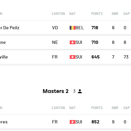
ON
CANTON
NAT.
POINTS
NBR
GAP
r De Peilz
VD
BEL
718
8
0
gne
NE
SUI
710
8
8
ille
FR
SUI
645
7
73
Masters 2
3
ON
CANTON
NAT.
POINTS
NBR
GAP
ères
FR
SUI
852
9
0