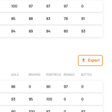
100
97
97
97
0
85
88
83
78
91
84
89
84
80
93
Export
AIGLE
BRAMOIS
MONTREUX
RENNAZ
BUTTES
86
0
90
97
0
93
95
100
0
0
90
100
97
0
97