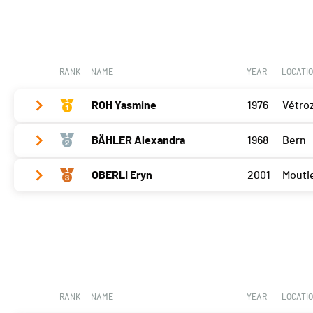
RANK
NAME
YEAR
LOCATI
ROH Yasmine
1976
Vétro
BÄHLER Alexandra
1968
Bern
Vallorbe
90
Cossonay
87
OBERLI Eryn
2001
Mouti
Vallorbe
97
Porrentruy
95
Cossonay
93
Vallorbe
95
Lucens
88
Porrentruy
0
Cossonay
89
Lucens
91
Porrentruy
97
Lucens
90
RANK
NAME
YEAR
LOCATI