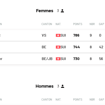
Femmes
3
ON
CANTON
NAT.
POINTS
NBR
GAP
z
VS
SUI
786
9
0
BE
SUI
744
8
42
er
BE/JB
SUI
730
8
56
Hommes
3
ON
CANTON
NAT.
POINTS
NBR
GAP