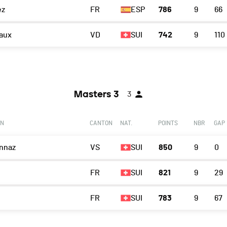
ez
FR
ESP
786
9
66
aux
VD
SUI
742
9
110
Masters 3
3
ON
CANTON
NAT.
POINTS
NBR
GAP
nnaz
VS
SUI
850
9
0
FR
SUI
821
9
29
FR
SUI
783
9
67