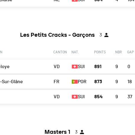
Les Petits Cracks - Garçons
3
ON
CANTON
NAT.
POINTS
NBR
GAP
loye
VD
SUI
891
9
0
s-Sur-Glâne
FR
POR
873
9
18
VD
SUI
854
9
37
Masters 1
3