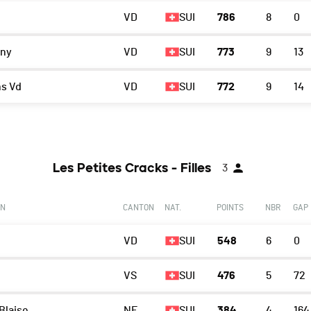
VD
SUI
786
8
0
gny
VD
SUI
773
9
13
s Vd
VD
SUI
772
9
14
Les Petites Cracks - Filles
3
ON
CANTON
NAT.
POINTS
NBR
GAP
VD
SUI
548
6
0
VS
SUI
476
5
72
Blaise
NE
SUI
384
4
164