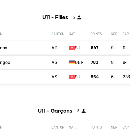
U11 - Filles
3
ON
CANTON
NAT.
POINTS
NBR
GAP
nay
VD
SUI
847
9
0
ngex
VS
GER
783
8
64
x
VS
SUI
564
6
283
U11 - Garçons
3
ON
CANTON
NAT.
POINTS
NBR
GAP