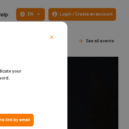
elp
EN
Login / Create an account
See all events
dicate your
word.
e link by email