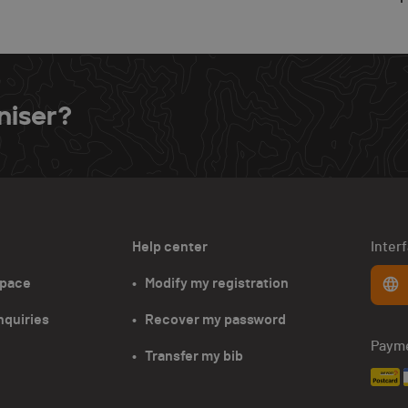
niser?
Help center
Inter
space
•   Modify my registration
nquiries
•   Recover my password
Paym
•   Transfer my bib