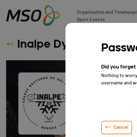
Organisation and Timekeepin
Sport Events
Inalpe Dynafit 2.0 - 2
Passwo
Did you forge
Nothing to worry
username and we 
Cancel