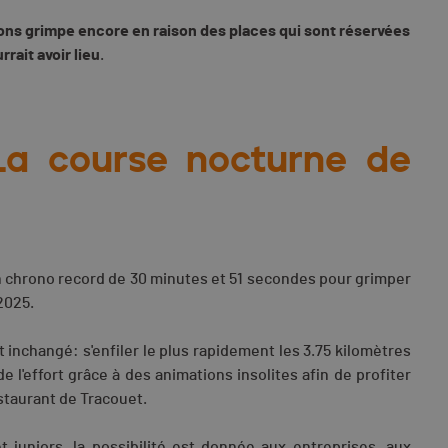
ions grimpe encore en raison des places qui sont réservées
rait avoir lieu
.
 La course nocturne de
n chrono record de 30 minutes et 51 secondes pour grimper
 2025.
inchangé: s'enfiler le plus rapidement les 3.75 kilomètres
e l'effort grâce à des animations insolites afin de profiter
staurant de Tracouet.
et juniors, la possibilité est donnée aux entreprises, aux