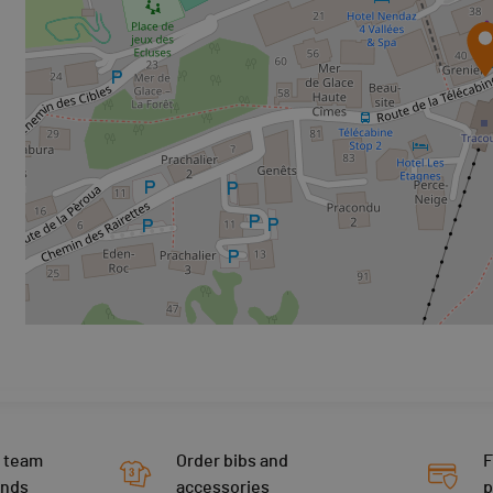
 team
Order bibs and
F
ends
accessories