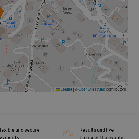
Leaflet
|
©
OpenStreetMap
contributors
lexible and secure
Results and live-
payments
timing of the events