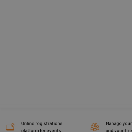
Online registrations
Manage your
platform for events
and your fri