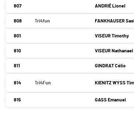
807
ANDRIÉ Lionel
808
Tri4fun
FANKHAUSER Sas
801
VISEUR Timothy
810
VISEUR Nathanael
811
GINDRAT Célio
814
Tri4Fun
KIENITZ WYSS Ti
815
GASS Emanuel