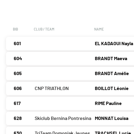
BIB
CLUB / TEAM
NAME
601
EL KADAOUI Nayla
604
BRANDT Maeva
605
BRANDT Amélie
606
CNP TRIATHLON
BOILLOT Léonie
617
RIME Pauline
628
Skiclub Bernina Pontresina
MONNAT Louisa
630
TriTeam Domoniak Jeunes
TRACHSEL Lucie