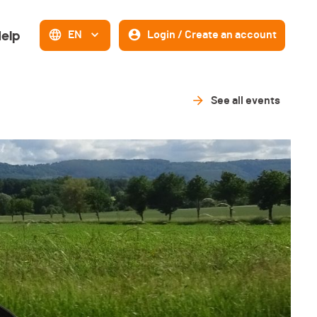
elp
EN
Login / Create an account
See all events