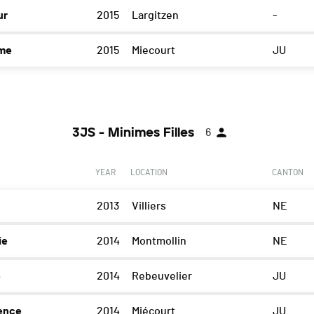
ur
2015
Largitzen
-
me
2015
Miecourt
JU
3JS - Minimes Filles
6
YEAR
LOCATION
CANTON
2013
Villiers
NE
ie
2014
Montmollin
NE
e
2014
Rebeuvelier
JU
ence
2014
Miécourt
JU