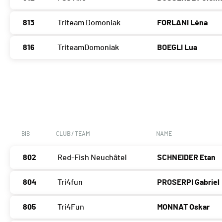
813
Triteam Domoniak
FORLANI Léna
816
TriteamDomoniak
BOEGLI Lua
BIB
CLUB / TEAM
NAME
802
Red-Fish Neuchâtel
SCHNEIDER Etan
804
Tri4fun
PROSERPI Gabriel
805
Tri4Fun
MONNAT Oskar