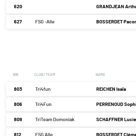
620
GRANDJEAN Arth
627
FSG -Alle
BOSSERDET Paco
BIB
CLUB / TEAM
NAME
803
Tri4fun
REICHEN Isaïa
806
Tri4Fun
PERRENOUD Soph
809
TriTeam Domoniak
SCHAFFNER Luci
812
FSG Alle
BOSSERDET Clém