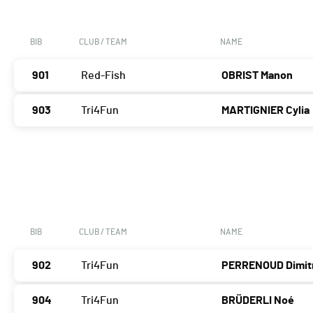
BIB
CLUB / TEAM
NAME
901
Red-Fish
OBRIST Manon
903
Tri4Fun
MARTIGNIER Cylia
BIB
CLUB / TEAM
NAME
902
Tri4Fun
PERRENOUD Dimit
904
Tri4Fun
BRÜDERLI Noé