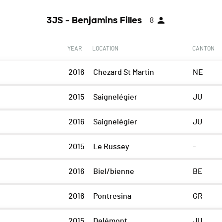
3JS - Benjamins Filles
8
YEAR
LOCATION
CANTON
2016
Chezard St Martin
NE
2015
Saignelégier
JU
2016
Saignelégier
JU
2015
Le Russey
-
2016
Biel/bienne
BE
2016
Pontresina
GR
2015
Delémont
JU