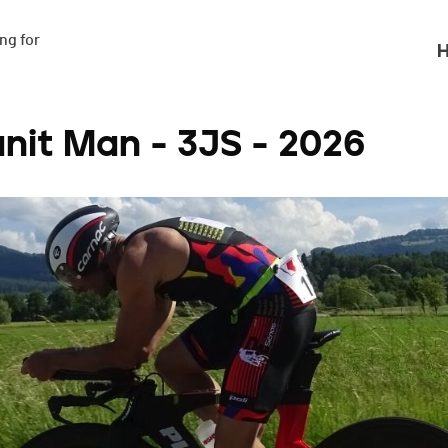
g for

H
anit Man - 3JS - 2026