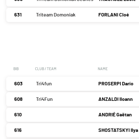
631
Triteam Domoniak
FORLANI Cloé
BIB
CLUB / TEAM
NAME
603
Tri4fun
PROSERPI Darío
608
Tri4Fun
ANZALDI Iloann
610
ANDRIÉ Gaëtan
616
SHOSTATSKYI Ilya