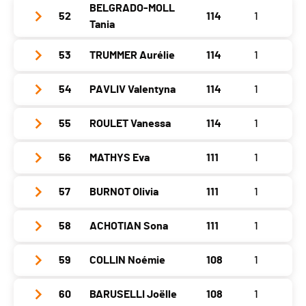
Location
Acacias
Gap
BELGRADO-MOLL
660
Asuel
0
Delémont
0
52
114
1
Year
1959
Nat.
SUI
Val de Ruz
0
Chaux-de-Fonds
0
Tania
Canton
GE
Neuveville
0
St.-Imier
0
Location
Geneveys/sur/coffrane
Gap
660
Asuel
120
Delémont
120
Nat.
SUI
Val de Ruz
120
53
TRUMMER Aurélie
114
1
Chaux-de-Fonds
120
Year
1985
Canton
NE
Neuveville
120
St.-Imier
0
Gap
663
Asuel
0
Delémont
0
Location
Delémont
Nat.
SUI
Val de Ruz
0
54
PAVLIV Valentyna
114
1
Chaux-de-Fonds
0
Year
2002
Neuveville
0
St.-Imier
0
Canton
JU
Gap
663
Asuel
0
Delémont
0
Location
Tavannes
Val de Ruz
0
55
ROULET Vanessa
114
1
Chaux-de-Fonds
0
Year
1997
Nat.
SUI
Neuveville
0
St.-Imier
0
Canton
BE
Asuel
0
Delémont
0
Location
Basel
Gap
666
Val de Ruz
117
56
MATHYS Eva
111
1
Chaux-de-Fonds
0
Year
1998
Nat.
SUI
St.-Imier
117
Canton
-
Neuveville
0
Asuel
0
Delémont
0
Location
Sonceboz
Gap
666
57
BURNOT Olivia
111
1
Chaux-de-Fonds
0
Year
1980
Nat.
SUI
Val de Ruz
0
St.-Imier
0
Canton
BE
Neuveville
0
Delémont
0
Location
Renan Be
Gap
666
Asuel
0
58
ACHOTIAN Sona
111
1
Chaux-de-Fonds
0
Year
2000
Nat.
SUI
Val de Ruz
0
Canton
BE/JB
Neuveville
0
St.-Imier
0
Delémont
0
Location
Saules
Gap
666
Asuel
0
59
COLLIN Noémie
108
1
Year
2000
Nat.
SUI
Val de Ruz
114
Chaux-de-Fonds
0
Canton
NE
Neuveville
0
St.-Imier
114
Location
Basel
Gap
669
Asuel
0
Delémont
114
60
BARUSELLI Joëlle
108
1
Year
2000
Nat.
FRA
Val de Ruz
114
Chaux-de-Fonds
0