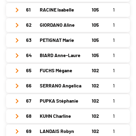
Canton
BS
Neuveville
0
St.-Imier
0
Location
Glovelier
Gap
669
Asuel
0
Delémont
0
61
RACINE Isabelle
105
1
Year
1987
Nat.
FRA
Val de Ruz
0
Chaux-de-Fonds
0
Canton
JU
Neuveville
0
St.-Imier
0
Location
Boudevilliers
Gap
669
Asuel
0
Delémont
0
62
GIORDANO Aline
105
1
Year
1992
Nat.
SUI
Val de Ruz
111
Chaux-de-Fonds
0
Canton
NE
Neuveville
0
St.-Imier
0
Location
Fleurier
Gap
672
Asuel
0
Delémont
0
63
PETIGNAT Marie
105
1
Year
1981
Nat.
SUI
Val de Ruz
111
Chaux-de-Fonds
111
Canton
NE
Neuveville
0
St.-Imier
0
Location
Bellmund
Gap
672
Asuel
0
Delémont
0
64
BIARD Anne-Laure
105
1
Year
1997
Nat.
SUI
Val de Ruz
0
Chaux-de-Fonds
0
Canton
BE
Neuveville
0
St.-Imier
0
Location
Vevey
Gap
675
Asuel
108
Delémont
0
65
FUCHS Mégane
102
1
Year
1989
Nat.
SUI
Val de Ruz
108
Chaux-de-Fonds
0
Canton
VD
Neuveville
0
St.-Imier
0
Location
Corcelles Ne
Gap
675
Asuel
0
Delémont
0
66
SERRANO Angelica
102
1
Year
1995
Nat.
SUI
Val de Ruz
0
Chaux-de-Fonds
0
Canton
NE
Neuveville
0
St.-Imier
0
Location
Fleurier
Gap
675
Asuel
0
Delémont
0
67
PUPKA Stéphanie
102
1
Year
1989
Nat.
FRA
Val de Ruz
0
Chaux-de-Fonds
0
Canton
NE
Neuveville
0
St.-Imier
0
Location
Delémont
Gap
675
Asuel
0
Delémont
0
68
KUHN Charline
102
1
Year
1977
Nat.
SUI
Val de Ruz
0
Chaux-de-Fonds
105
Canton
JU
Neuveville
0
St.-Imier
105
Location
Altkirch
Gap
678
Asuel
105
Delémont
0
69
LANDAIS Robyn
102
1
Year
2003
Nat.
COL
Val de Ruz
105