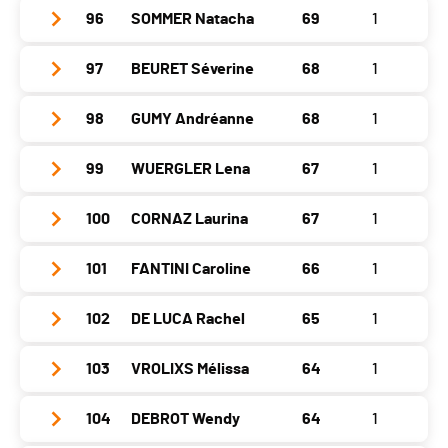
Val de Ruz
0
Chaux-de-Fonds
0
Location
La Neuveville
Nat.
FRA
96
SOMMER Natacha
69
1
Neuveville
0
St.-Imier
0
Year
1993
Asuel
0
Delémont
0
Canton
BE
Gap
709
Val de Ruz
73
Chaux-de-Fonds
0
Location
Neuchâtel
97
BEURET Séverine
68
1
St.-Imier
0
Year
1966
Nat.
SUI
Neuveville
0
Asuel
0
Delémont
0
Canton
NE
Chaux-de-Fonds
73
Location
Vernand-Dessus
Gap
710
Val de Ruz
71
98
GUMY Andréanne
68
1
St.-Imier
0
Year
1992
Nat.
SUI
Delémont
0
Canton
VD
Neuveville
0
Asuel
0
Chaux-de-Fonds
0
Location
La Chaux-De-Fonds
Gap
711
99
WUERGLER Lena
67
1
Year
2001
Nat.
SUI
Val de Ruz
70
St.-Imier
0
Delémont
0
Canton
NE
Neuveville
0
Location
Cousset
Gap
711
Asuel
0
100
CORNAZ Laurina
67
1
Chaux-de-Fonds
0
Year
1989
Nat.
SUI
Val de Ruz
0
Canton
FR
Neuveville
0
St.-Imier
0
Delémont
0
Location
Neuchâtel
Gap
712
Asuel
0
101
FANTINI Caroline
66
1
Year
2002
Nat.
SUI
Val de Ruz
69
Chaux-de-Fonds
0
Canton
NE
Neuveville
0
St.-Imier
0
Location
Faoug
Gap
712
Asuel
0
Delémont
0
102
DE LUCA Rachel
65
1
Year
1986
Nat.
SUI
Val de Ruz
0
Chaux-de-Fonds
69
Canton
VD
Neuveville
0
St.-Imier
0
Location
Fontainemelon
Gap
713
Asuel
0
Delémont
0
103
VROLIXS Mélissa
64
1
Year
1999
Nat.
SUI
Val de Ruz
68
Chaux-de-Fonds
0
Canton
NE
Neuveville
0
St.-Imier
0
Location
Vilars
Gap
713
Asuel
0
Delémont
0
104
DEBROT Wendy
64
1
Year
1990
Nat.
SUI
Val de Ruz
0
Chaux-de-Fonds
68
Canton
NE