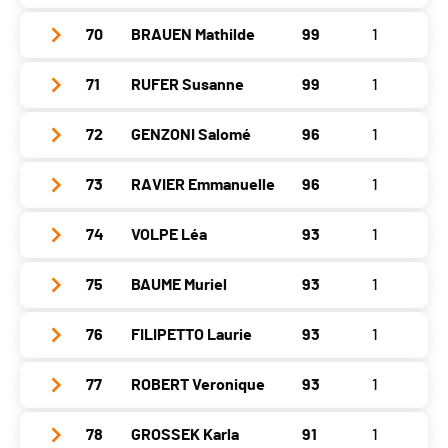
Chaux-de-Fonds
0
Canton
-
Neuveville
0
St.-Imier
0
Location
Coffrane
Gap
678
Asuel
0
Delémont
0
70
BRAUEN Mathilde
99
1
Year
1981
Nat.
FRA
Val de Ruz
0
Chaux-de-Fonds
0
Canton
NE
Neuveville
0
St.-Imier
0
Location
La Neuveville
Gap
678
Asuel
0
Delémont
0
71
RUFER Susanne
99
1
Year
2006
Nat.
SUI
Val de Ruz
0
Chaux-de-Fonds
0
Canton
BE
Neuveville
0
St.-Imier
0
Location
Les Geneveys-Sur-Coffrane
Gap
678
Asuel
0
Delémont
0
72
GENZONI Salomé
96
1
Year
1976
Nat.
AUS
Val de Ruz
0
Chaux-de-Fonds
102
Canton
NE
Neuveville
0
St.-Imier
102
Location
Lengnau
Gap
678
Asuel
102
Delémont
0
73
RAVIER Emmanuelle
96
1
Year
1990
Nat.
SUI
Val de Ruz
102
Chaux-de-Fonds
0
Canton
BE
Neuveville
102
St.-Imier
0
Location
Ostermundigen
Gap
681
Asuel
0
Delémont
0
74
VOLPE Léa
93
1
Year
1995
Nat.
SUI
Val de Ruz
0
Chaux-de-Fonds
0
Canton
BE
Neuveville
0
St.-Imier
0
Location
Le Landeron
Gap
681
Asuel
0
Delémont
0
75
BAUME Muriel
93
1
Year
1999
Nat.
SUI
Val de Ruz
99
Chaux-de-Fonds
0
Canton
NE
Neuveville
99
St.-Imier
0
Location
Jongny
Gap
684
Asuel
0
Delémont
0
76
FILIPETTO Laurie
93
1
Year
1967
Nat.
SUI
Val de Ruz
0
Chaux-de-Fonds
0
Canton
VD
Neuveville
0
St.-Imier
0
Location
Péry
Gap
684
Asuel
0
Delémont
0
77
ROBERT Veronique
93
1
Year
1997
Nat.
SUI
Val de Ruz
0
Chaux-de-Fonds
0
Canton
BE
Neuveville
0
St.-Imier
0
Location
Vendlincourt
Gap
687
Asuel
0
Delémont
0
78
GROSSEK Karla
91
1
Year
1978
Nat.
SUI