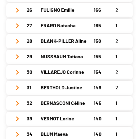
St.-Imier
120
Canton
NE
Neuveville
0
Asuel
0
Delémont
0
Location
Largitzen
Gap
580
26
FULIGNO Emilie
166
2
Chaux-de-Fonds
0
Year
1984
Nat.
SUI
Val de Ruz
0
St.-Imier
0
Canton
-
Neuveville
0
Delémont
0
Location
Monthey
Gap
580
Asuel
0
27
ERARD Natacha
165
1
Chaux-de-Fonds
99
Year
1988
Nat.
BEL
Val de Ruz
0
Canton
VS
Neuveville
0
St.-Imier
0
Delémont
0
Location
Neuchâtel
Gap
593
Asuel
0
28
BLANK-PILLER Aline
158
2
Year
1985
Nat.
SUI
Val de Ruz
200
Chaux-de-Fonds
0
Canton
NE
Neuveville
0
St.-Imier
0
Location
La Chaux-De-Fonds
Gap
600
Asuel
0
Delémont
200
29
NUSSBAUM Tatiana
155
1
Year
1994
Nat.
SUI
Val de Ruz
0
Chaux-de-Fonds
200
Canton
NE
Neuveville
180
St.-Imier
0
Location
Chézard-St-Martin
Gap
614
Asuel
117
Delémont
0
30
VILLAREJO Corinne
154
2
Year
1995
Nat.
SUI
Val de Ruz
0
Chaux-de-Fonds
0
Canton
NE
Neuveville
0
St.-Imier
0
Location
Colombier
Gap
615
Asuel
0
Delémont
0
31
BERTHOLD Justine
149
2
Year
1973
Nat.
SUI
Val de Ruz
91
Chaux-de-Fonds
70
Canton
NE
Neuveville
0
St.-Imier
0
Location
La Chaux-De-Fonds
Gap
622
Asuel
0
Delémont
0
32
BERNASCONI Céline
145
1
Year
2004
Nat.
SUI
Val de Ruz
165
Chaux-de-Fonds
0
Canton
NE
Neuveville
0
St.-Imier
0
Location
La Chaux-De-Fonds
Gap
625
Asuel
0
Delémont
0
33
VERMOT Lorine
140
1
Year
1983
Nat.
ITA
Val de Ruz
87
Chaux-de-Fonds
75
Canton
NE
Neuveville
0
St.-Imier
0
Location
La Vue Des Alpes
Gap
626
Asuel
0
Delémont
0
34
BLUM Maeva
140
1
Year
2002
Nat.
SUI
Val de Ruz
155