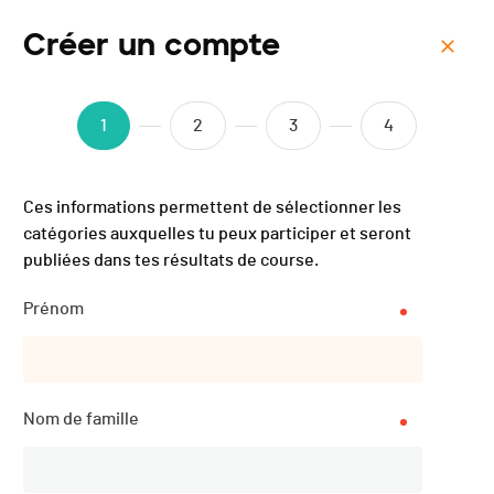
Créer un compte
Menu
Trail des Patrouilleurs -
1
2
3
4
2018
Ces informations permettent de sélectionner les
catégories auxquelles tu peux participer et seront
publiées dans tes résultats de course.
Description
Prénom
DATE
Nom de famille
29.09.2018
LOCALISATION