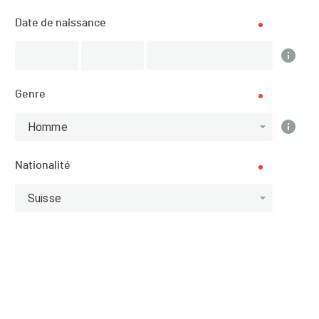
Crans-Montana (VS) (Valais)
Date de naissance
SPORT
Trail Running - Course à pied
Genre
INSCRIPTIONS
24.09.2018 (06:00)
Homme
26.09.2018 (21:59)
Nationalité
PUBLICATION DE LA LISTE DES ENGAGÉ·E·S
Suisse
31.03.2018 (20:00)
Site de l'organisateur