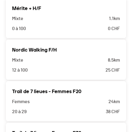
Mérite + H/F
Mixte
1.1km
0 à 100
0
CHF
Nordic Walking F/H
Mixte
8.5km
12 à 100
25
CHF
Trail de 7 lieues - Femmes F20
Femmes
24km
20 à 29
38
CHF