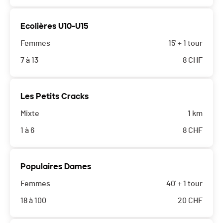
Ecolières U10-U15
Femmes
15' + 1 tour
7 à 13
8
CHF
Les Petits Cracks
Mixte
1 km
1 à 6
8
CHF
Populaires Dames
Femmes
40' + 1 tour
18 à 100
20
CHF