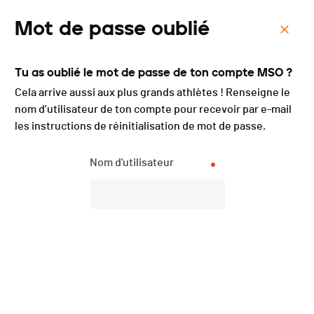
Mot de passe oublié
Menu
Tu as oublié le mot de passe de ton compte MSO ?
Défi des Gorges du Trient -
Cela arrive aussi aux plus grands athlètes ! Renseigne le
2019
nom d’utilisateur de ton compte pour recevoir par e-mail
les instructions de réinitialisation de mot de passe.
Nom d'utilisateur
Inscriptions
FERMÉES
DATE
17.08.2019
LOCALISATION