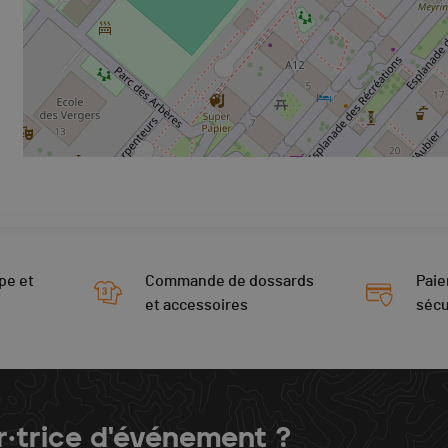
pe et
Commande de dossards
Paie
et accessoires
sécu
r·trice d'événement ?