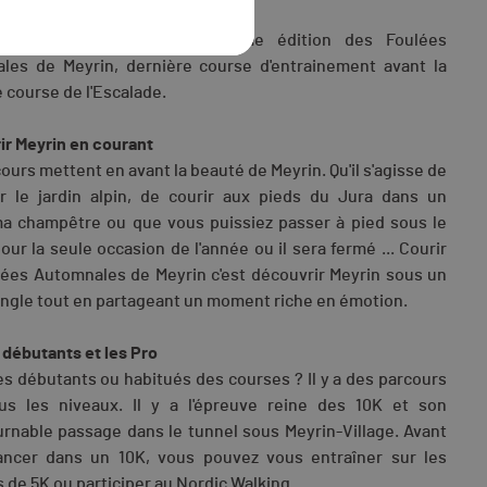
re et sportive
Novembre aura lieu la 23ieme édition des Foulées
les de Meyrin, dernière course d'entrainement avant la
course de l'Escalade.
ir Meyrin en courant
ours mettent en avant la beauté de Meyrin. Qu'il s'agisse de
ir le jardin alpin, de courir aux pieds du Jura dans un
a champêtre ou que vous puissiez passer à pied sous le
our la seule occasion de l'année ou il sera fermé ... Courir
lées Automnales de Meyrin c'est découvrir Meyrin sous un
ngle tout en partageant un moment riche en émotion.
 débutants et les Pro
s débutants ou habitués des courses ? Il y a des parcours
us les niveaux. Il y a l'épreuve reine des 10K et son
rnable passage dans le tunnel sous Meyrin-Village. Avant
ancer dans un 10K, vous pouvez vous entraîner sur les
 de 5K ou participer au Nordic Walking.