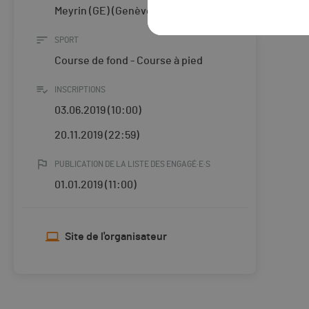
Meyrin (GE) (Genève)
SPORT
Course de fond - Course à pied
INSCRIPTIONS
03.06.2019 (10:00)
20.11.2019 (22:59)
PUBLICATION DE LA LISTE DES ENGAGÉ·E·S
01.01.2019 (11:00)
Site de l'organisateur