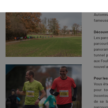
Champêt
Le 23 
Automna
fameuse 
Découvr
Les parc
parcour
panoram
tunnel p
aux Fou
nouvel a
Pour les
Vous ête
pour to
incontou
de se l
parcours