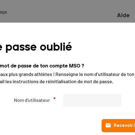
ge 

Aide
es de Meyrin - 2019
 passe oublié
e mot de passe de ton compte MSO ?
ons
Liste des engagé·e·s
L
i aux plus grands athlètes ! Renseigne le nom d’utilisateur de t
PUBLIÉE
il les instructions de réinitialisation de mot de passe.
Description
Nom d'utilisateur
L'événement s'est déroulé le
samedi 23.11.2019
(il y a plus de 
Recevoir l