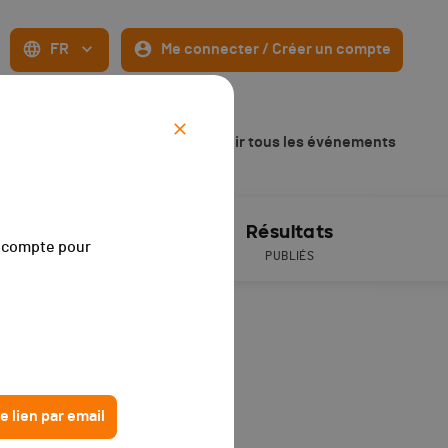
FR
Me connecter / Créer un compte
Voir tous les événements
ive timing
Résultats
on compte pour
PUBLIÉS
6 ans).
e lien par email