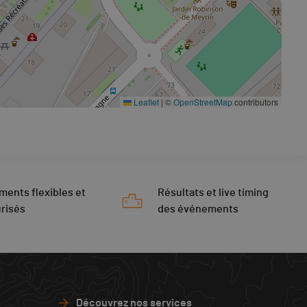
Leaflet
|
©
OpenStreetMap
contributors
ments flexibles et
Résultats et live timing
risés
des événements
Découvrez nos services