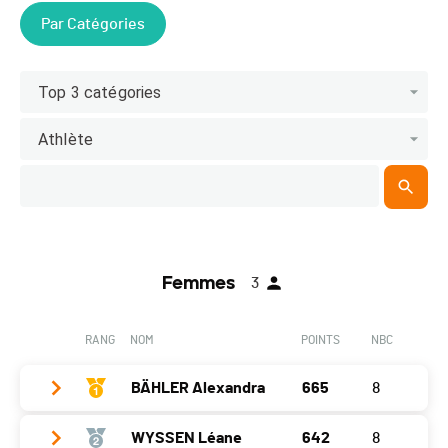
Par Catégories
Top 3 catégories
Athlète
Femmes
3
RANG
NOM
POINTS
NBC
BÄHLER Alexandra
665
8
WYSSEN Léane
642
8
Année
1968