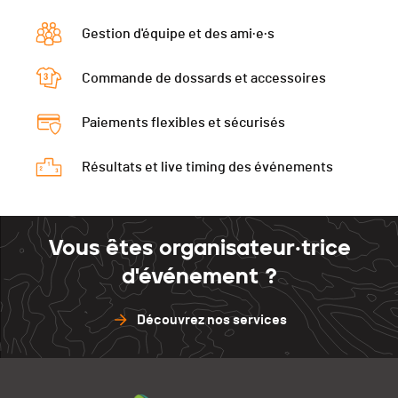
Corbières
97
Écart
36
Payerne
97
Gestion d'équipe et des ami·e·s
Montreux
95
Corbières
95
Colombier
97
Payerne
93
Commande de dossards et accessoires
Montreux
93
Sion
97
Colombier
0
Payerne
0
Orbe
100
Paiements flexibles et sécurisés
Sion
91
Colombier
90
Porrentruy
93
Orbe
89
Résultats et live timing des événements
Sion
90
St-Légier
97
Porrentruy
90
Orbe
95
St-Légier
95
Porrentruy
89
Vous êtes organisateur·trice
St-Légier
90
d'événement ?
Découvrez nos services