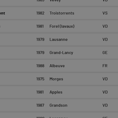
1983
Vevey
VD
ent
1982
Troistorrents
VS
c
1981
Forel (lavaux)
VD
1979
Lausanne
VD
1979
Grand-Lancy
GE
1988
Albeuve
FR
1975
Morges
VD
1981
Apples
VD
1987
Grandson
VD