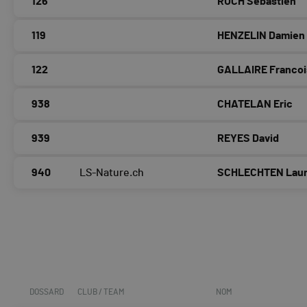
126
RUCH Sebastien
119
HENZELIN Damien
122
GALLAIRE Francoi
938
CHATELAN Eric
939
REYES David
940
LS-Nature.ch
SCHLECHTEN Laur
DOSSARD
CLUB / TEAM
NOM