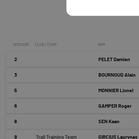
DOSSARD
CLUB / TEAM
NOM
2
PELET Damien
3
BOURNOUD Alain
5
MONNIER Lionel
6
GAMPER Roger
8
SEN Kaan
9
Trail Training Team
GIRCIUS Laurynas