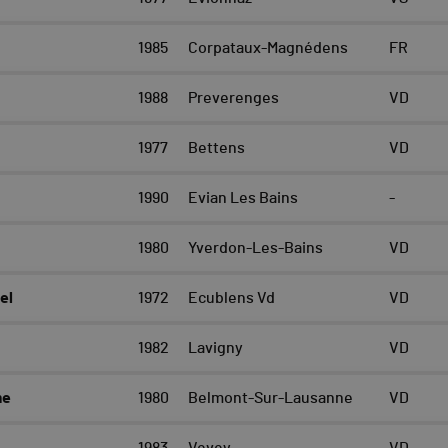
1985
Corpataux-Magnédens
FR
1988
Preverenges
VD
1977
Bettens
VD
1990
Evian Les Bains
-
1980
Yverdon-Les-Bains
VD
el
1972
Ecublens Vd
VD
1982
Lavigny
VD
me
1980
Belmont-Sur-Lausanne
VD