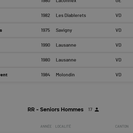
1980
Laconnex
GE
1982
Les Diablerets
VD
s
1975
Savigny
VD
1990
Lausanne
VD
1980
Lausanne
VD
ent
1984
Molondin
VD
RR - Seniors Hommes
17
ANNÉE
LOCALITÉ
CANTON