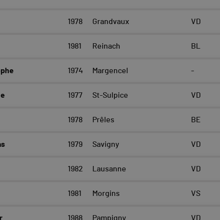
1978
Grandvaux
VD
1981
Reinach
BL
ophe
1974
Margencel
-
he
1977
St-Sulpice
VD
1978
Prêles
BE
as
1979
Savigny
VD
1982
Lausanne
VD
1981
Morgins
VS
r
1988
Pampigny
VD