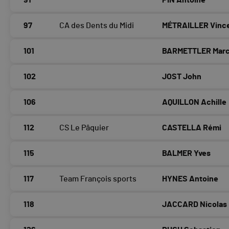
91
PIN Antoine
97
CA des Dents du Midi
MÉTRAILLER Vinc
101
BARMETTLER Mar
102
JOST John
106
AQUILLON Achille
112
CS Le Pâquier
CASTELLA Rémi
115
BALMER Yves
117
Team François sports
HYNES Antoine
118
JACCARD Nicolas