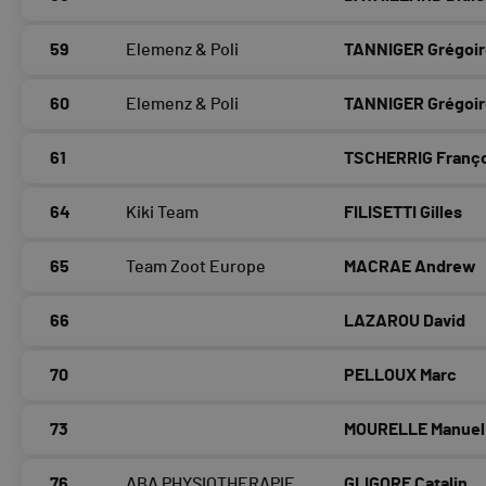
59
Elemenz & Poli
TANNIGER Grégoi
60
Elemenz & Poli
TANNIGER Grégoi
61
TSCHERRIG Franç
64
Kiki Team
FILISETTI Gilles
65
Team Zoot Europe
MACRAE Andrew
66
LAZAROU David
70
PELLOUX Marc
73
MOURELLE Manuel
76
ABA PHYSIOTHERAPIE
GLIGORE Catalin