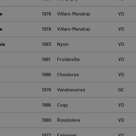
re
1978
Villars-Mendraz
VD
re
1978
Villars-Mendraz
VD
ois
1983
Nyon
VD
1981
Froideville
VD
1986
Chesieres
VD
1976
Vandoeuvres
GE
1986
Cugy
VD
1980
Rossinière
VD
1977
Evionnaz
VS