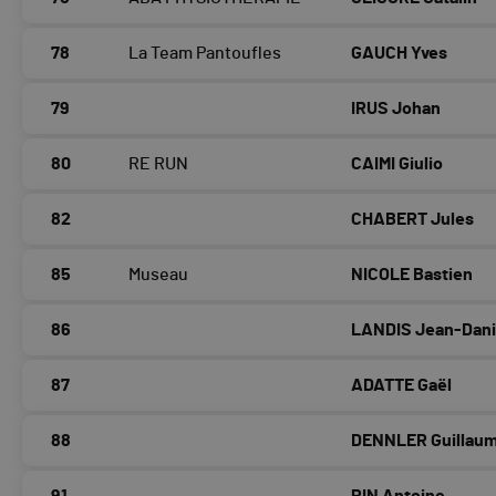
78
La Team Pantoufles
GAUCH Yves
79
IRUS Johan
80
RE RUN
CAIMI Giulio
82
CHABERT Jules
85
Museau
NICOLE Bastien
86
LANDIS Jean-Dani
87
ADATTE Gaël
88
DENNLER Guillau