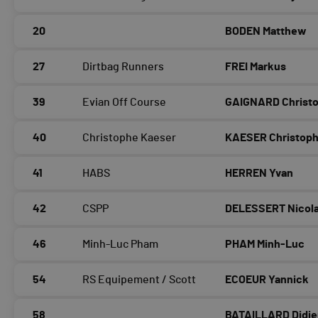
20
BODEN Matthew
27
Dirtbag Runners
FREI Markus
39
Evian Off Course
GAIGNARD Christ
40
Christophe Kaeser
KAESER Christop
41
HABS
HERREN Yvan
42
CSPP
DELESSERT Nicol
46
Minh-Luc Pham
PHAM Minh-Luc
54
RS Equipement / Scott
ECOEUR Yannick
58
BATAILLARD Didie