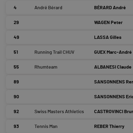
4
André Bérard
BÉRARD André
29
WAGEN Peter
49
LASSA Gilles
51
Running Trail CHUV
GUEX Marc-André
55
Rhumteam
ALBANESI Claude
89
SANSONNENS Re
90
SANSONNENS Eri
92
Swiss Masters Athletics
CASTROVINCI Bru
93
Tennis Man
REBER Thierry