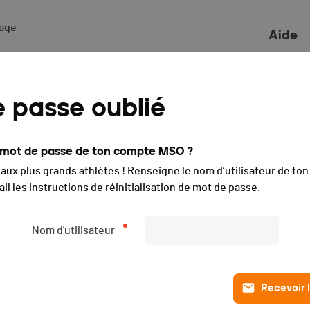
ge 

Aide
trail des Diablotins - 2
 passe oublié
e mot de passe de ton compte MSO ?
Liste des engagé·e·s
Live timing
i aux plus grands athlètes ! Renseigne le nom d’utilisateur de t
PUBLIÉE
il les instructions de réinitialisation de mot de passe.
Nom d'utilisateur
Recevoir l