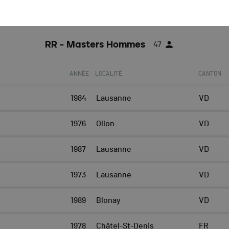
Toutes les catégories
Athlète
RR - Masters Hommes
47
ANNÉE
LOCALITÉ
CANTON
1984
Lausanne
VD
1976
Ollon
VD
1987
Lausanne
VD
1973
Lausanne
VD
1989
Blonay
VD
1978
Châtel-St-Denis
FR