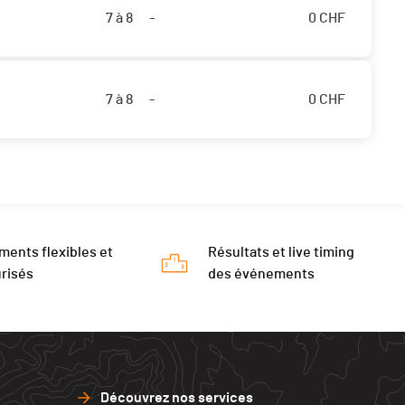
7 à 8
-
0
CHF
7 à 8
-
0
CHF
ments flexibles et
Résultats et live timing
risés
des événements
Découvrez nos services