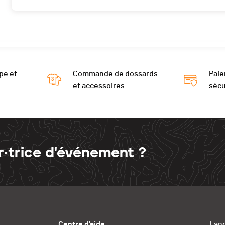
pe et
Commande de dossards
Paie
et accessoires
sécu
r·trice d'événement ?
Centre d'aide
Lang