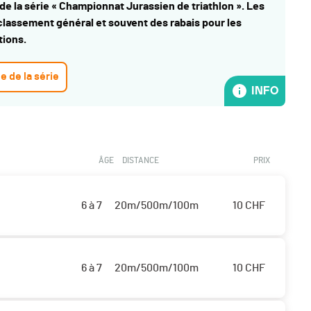
de la série « Championnat Jurassien de triathlon ». Les
lassement général et souvent des rabais pour les
tions.
ge de la série
INFO
ÂGE
DISTANCE
PRIX
6 à 7
20m/500m/100m
10
CHF
6 à 7
20m/500m/100m
10
CHF