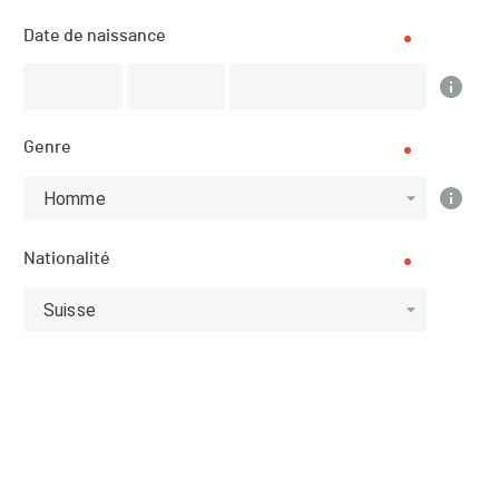
Date de naissance
SPORT
Vélo de route - Cyclisme
INSCRIPTIONS
Genre
01.08.2021 (22:01)
27.08.2021 (21:59)
Homme
PUBLICATION DE LA LISTE DES ENGAGÉ·E·S
Nationalité
01.08.2021 (22:01)
Suisse
Site de l'organisateur
Description