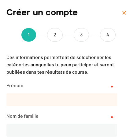
Créer un compte
Menu
La Ciclissima - 2021
1
2
3
4
Ces informations permettent de sélectionner les
Description
catégories auxquelles tu peux participer et seront
publiées dans tes résultats de course.
Prénom
DATE
29.08.2021
Nom de famille
LOCALISATION
Fully (VS) (Valais)