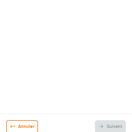
À propos de MSO
Espace organisateurs
Contact Business
Centre d'aide
•   Modifier mon inscription
•   Récupérer mon mot de passe
•   Transférer mon dossard
Conditions générales
Conditions d'assurance
Annuler
Suivant
Politique de confidentialité