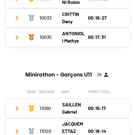
NI Robin
CRITTIN
10033
00:16:27
Club / Team
Dany
Année
2012
ANTONIOL
10035
00:17:31
Club / Team
CABV
Localité
Fully
I Mathys
Année
2012
Canton
VS
Club / Team
Localité
Salvan
Nat.
SUI
Année
2012
Canton
VS
Ecart
Minirathon - Garçons U11
38
Localité
Collombey
Nat.
SUI
Canton
VS
Ecart
00:00:55
RANG
DOSSARD
NOM
TEMPS TOTAL
Nat.
SUI
SAILLEN
Ecart
11060
00:01:59
00:15:17
Gabriel
JACQUEM
Club / Team
CA Sion
11020
ETTAZ
00:16:14