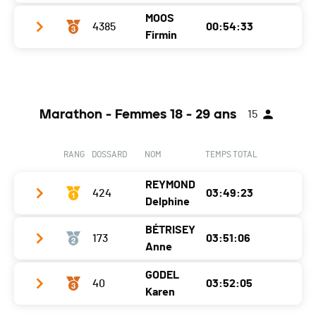
Canton
VD
MOOS
4385
00:54:33
Année
1952
Firmin
Nat.
SUI
Localité
St-Maurice
Ecart
Année
1953
Canton
VS
Martigny
0:34:36 (1)
Localité
Chippis
Nat.
SUI
Marathon - Femmes 18 - 29 ans
15
Canton
VS
Ecart
00:03:30
Nat.
SUI
Martigny
0:37:30 (2)
RANG
DOSSARD
NOM
TEMPS TOTAL
Ecart
00:08:42
REYMOND
Martigny
424
0:41:18 (3)
03:49:23
Delphine
BÉTRISEY
173
03:51:06
Club / Team
Anne
Année
1993
GODEL
40
03:52:05
Club / Team
Localité
Bern
Karen
Année
1996
Canton
BE