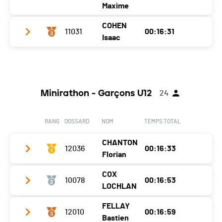
Année
2011
Maxime
Localité
Sion
COHEN
11031
00:16:31
Club / Team
Les Pionniers du Val d'Hérens
Isaac
Canton
VS
Année
2011
Nat.
SUI
Club / Team
Localité
Naters
Ecart
Année
2011
Canton
VS
Minirathon - Garçons U12
24
Localité
Levron
Nat.
SUI
Canton
VS
Ecart
00:00:57
RANG
DOSSARD
NOM
TEMPS TOTAL
Nat.
SUI
CHANTON
Ecart
12036
00:01:14
00:16:33
Florian
COX
10078
00:16:53
Club / Team
LOCHLAN
Année
2010
FELLAY
12010
00:16:59
Club / Team
Localité
Miex
Bastien