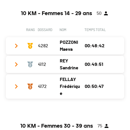
10 KM - Femmes 14 - 29 ans
50
RANG
DOSSARD
NOM
TEMPS TOTAL
POZZONI
4282
00:48:42
Maeva
REY
4112
00:49:51
Année
2000
Sandrine
Localité
Bramois
FELLAY
Année
1999
Canton
VS
4172
Frédériqu
00:50:47
Localité
Sion
e
Nat.
SUI
Canton
VS
Ecart
Année
2000
Nat.
SUI
Martigny
0:36:35 (1)
Localité
Saxon
Ecart
00:01:09
10 KM - Femmes 30 - 39 ans
75
Canton
VS