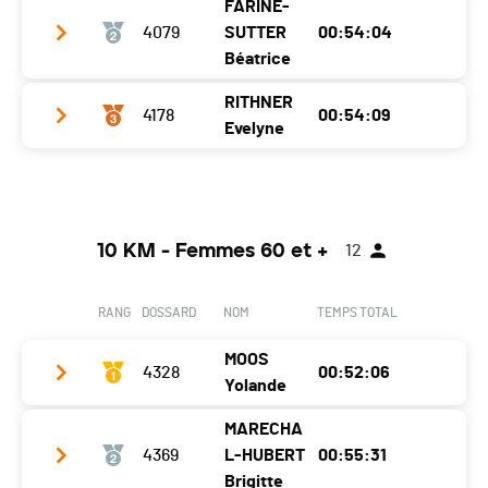
FARINE-
Club / Team
Stade Genève
4079
SUTTER
00:54:04
Année
1968
Béatrice
Localité
Grand-Lancy
RITHNER
4178
00:54:09
Club / Team
Cambe-Gouilles
Evelyne
Canton
GE
Année
1972
Nat.
SUI
Club / Team
Localité
Epalinges
Ecart
Année
1963
Canton
VD
Martigny
0:33:10 (1)
10 KM - Femmes 60 et +
12
Localité
Choëx
Nat.
SUI
Canton
VS
Ecart
00:10:12
RANG
DOSSARD
NOM
TEMPS TOTAL
Nat.
SUI
Martigny
0:40:45 (2)
MOOS
Ecart
4328
00:10:17
00:52:06
Yolande
Martigny
0:41:07 (3)
MARECHA
Club / Team
CA Sierre
4369
L-HUBERT
00:55:31
Année
1955
Brigitte