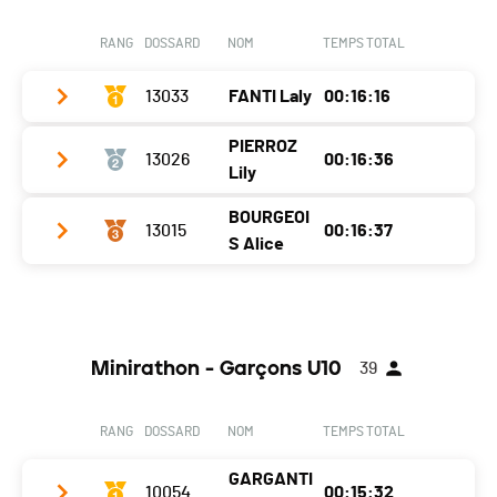
Canton
VS
Ecart
00:00:30
RANG
DOSSARD
NOM
TEMPS TOTAL
Nat.
SUI
13033
FANTI Laly
00:16:16
Ecart
00:00:30
PIERROZ
13026
00:16:36
Club / Team
CABV Martigny
Lily
Année
2008
BOURGEOI
13015
00:16:37
Club / Team
CABV
Localité
Fully
S Alice
Année
2008
Canton
VS
Club / Team
Localité
Martigny-Croix
Nat.
SUI
Année
2009
Canton
VS
Ecart
Minirathon - Garçons U10
39
Localité
Fully
Nat.
SUI
Canton
VS
Ecart
00:00:20
RANG
DOSSARD
NOM
TEMPS TOTAL
Nat.
SUI
GARGANTI
Ecart
10054
00:00:21
00:15:32