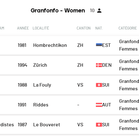
Granfonfo - Women
10
EAM
ANNÉE
LOCALITÉ
CANTON
NAT.
CATÉGORIE
Granfond
1981
Hombrechtikon
ZH
EST
Femmes 
Granfond
1994
Zürich
ZH
DEN
Femmes 1
Granfond
1988
La Fouly
VS
SUI
Femmes 1
Granfond
1991
Riddes
-
AUT
Femmes 1
Granfond
distes
1987
Le Bouveret
VS
SUI
Femmes 