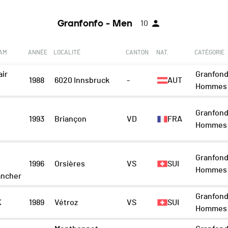
Granfonfo - Men
10
EAM
ANNÉE
LOCALITÉ
CANTON
NAT.
CATÉGORIE
ir
Granfond
1988
6020 Innsbruck
-
AUT
Hommes 
t
Granfond
1993
Briançon
VD
FRA
Hommes 
e
Granfond
1996
Orsières
VS
SUI
Hommes 
ncher
Granfond
K
1989
Vétroz
VS
SUI
Hommes 