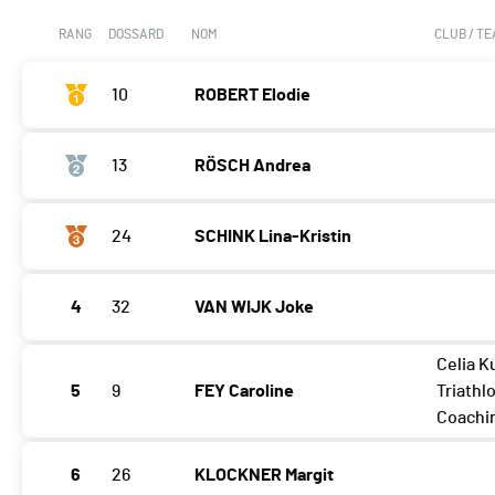
RANG
DOSSARD
NOM
CLUB / T
10
ROBERT Elodie
13
RÖSCH Andrea
24
SCHINK Lina-Kristin
4
32
VAN WIJK Joke
Celia K
5
9
FEY Caroline
Triathl
Coachi
6
26
KLOCKNER Margit