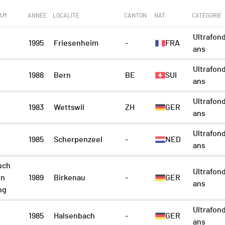
EAM
ANNÉE
LOCALITÉ
CANTON
NAT.
CATÉGORIE
Ultrafon
1995
Friesenheim
-
FRA
ans
Ultrafon
1988
Bern
BE
SUI
ans
Ultrafon
1983
Wettswil
ZH
GER
ans
Ultrafon
1985
Scherpenzeel
-
NED
ans
uch
Ultrafon
on
1989
Birkenau
-
GER
ans
ng
Ultrafon
1985
Halsenbach
-
GER
ans