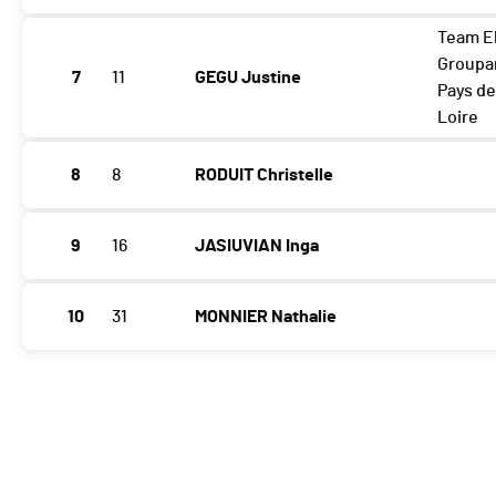
Team E
Group
7
11
GEGU Justine
Pays de
Loire
8
8
RODUIT Christelle
9
16
JASIUVIAN Inga
10
31
MONNIER Nathalie