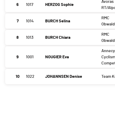
Avoras
6
1017
HERZOG Sophie
RT/Alp
RMC
7
1014
BURCH Selina
Obwald
RMC
8
1013
BURCH Chiara
Obwald
Annec
9
1001
NOUGIER Eva
Cyclis
Compet
10
1022
JOHANNSEN Denise
Team K