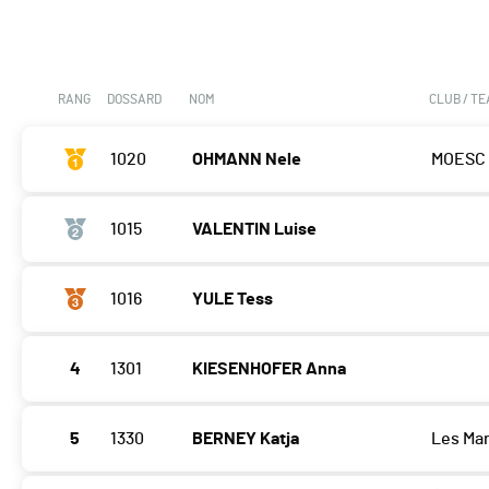
RANG
DOSSARD
NOM
CLUB / T
1020
OHMANN Nele
MOESC
1015
VALENTIN Luise
1016
YULE Tess
4
1301
KIESENHOFER Anna
5
1330
BERNEY Katja
Les Mar