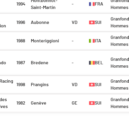
Montbonnot-
Granfond
1994
-
FRA
Saint-Martin
Hommes 
Granfond
1996
Aubonne
VD
SUI
ion
Hommes 
Granfond
1988
Monteriggioni
-
ITA
Hommes 
Granfond
ndo
1987
Bredene
-
BEL
Hommes 
Racing
Granfond
1998
Prangins
VD
SUI
Hommes 
 des
Granfond
1982
Genève
GE
SUI
ives
Hommes 