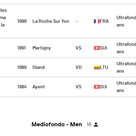
lles
ama
Ultrafon
1999
La Roche Sur Yon
-
FRA
 la
ans
Ultrafon
1991
Martigny
VS
SUI
ans
Ultrafon
1989
Gland
VD
LTU
ans
Ultrafon
1984
Ayent
VS
SUI
ans
Mediofondo - Men
10