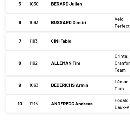
5
1030
BERARD Julien
Velo
6
1093
BUSSARD Dimitri
Perfect
7
1183
CINI Fabio
Grinta!
8
1192
ALLEMAN Tim
Granfo
Team
Léman 
9
1063
DEDERICHS Armin
Club
Pédale
10
1215
ANDEREGG Andreas
Eaux-V