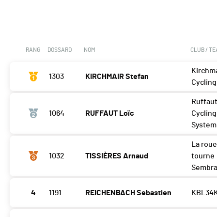
RANG
DOSSARD
NOM
CLUB / T
Kirchma
1303
KIRCHMAIR Stefan
Cycling
Ruffau
1064
RUFFAUT Loïc
Cycling
System
La rou
1032
TISSIÈRES Arnaud
tourne
Sembra
4
1191
REICHENBACH Sebastien
KBL34