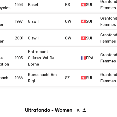
Granfond
1993
Basel
BS
SUI
cycles
Femmes 1
Granfond
1997
Giswil
OW
SUI
en
Femmes 1
Granfond
2001
Giswil
OW
SUI
en
Femmes 1
y
Entremont
Granfond
me
1995
Glières-Val-De-
-
FRA
Femmes 1
ition
Borne
Kuessnacht Am
Granfond
oach
1984
SZ
SUI
Rigi
Femmes 
Ultrafondo - Women
10