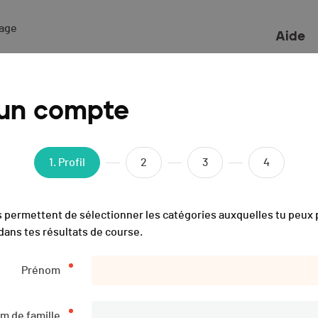
ge 

Aide
- 2022
 un compte
1
. Profil
2
3
4
 permettent de sélectionner les catégories auxquelles tu peux p
dans tes résultats de course.
Prénom
m de famille