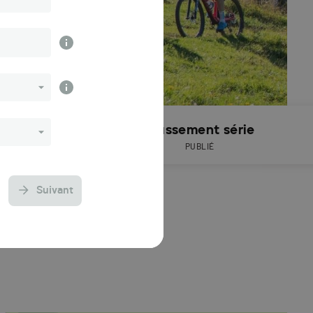
Résultats
Classement série
PUBLIÉS
PUBLIÉ
Suivant
s de 3 ans).