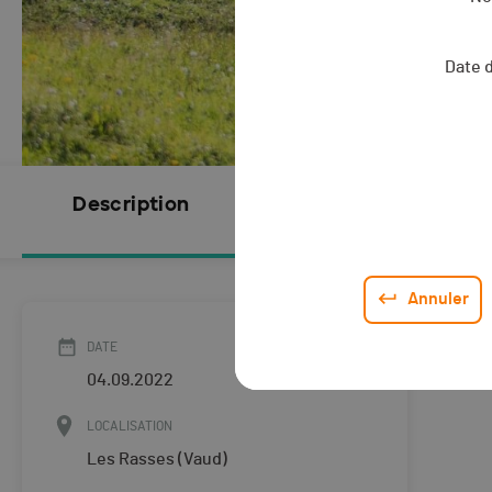
Date 
Description
Inscriptions
FERMÉES
Annuler
DATE
04.09.2022
LOCALISATION
Les Rasses (Vaud)