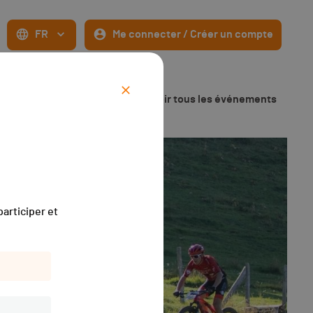
FR
Me connecter / Créer un compte
Voir tous les événements
articiper et