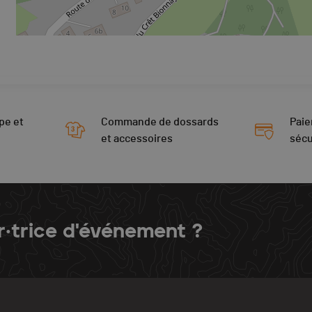
pe et
Commande de dossards
Paie
et accessoires
sécu
r·trice d'événement ?