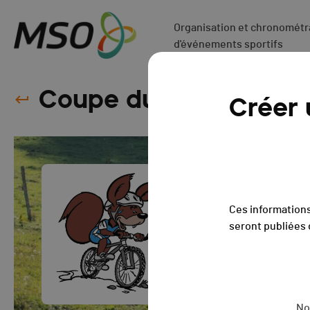
Organisation et chronométra
d'événements sportifs
Coupe du Chasseron 
Créer
Ces informations
seront publiées 
No