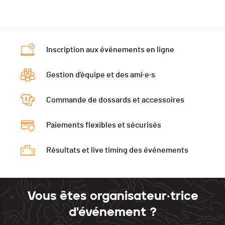
Canton
VS
Ecart
00:05:46
Nat.
SUI
Ecart
00:06:57
Inscription aux événements en ligne
Gestion d'équipe et des ami·e·s
Commande de dossards et accessoires
Paiements flexibles et sécurisés
Résultats et live timing des événements
Vous êtes organisateur·trice
d'événement ?