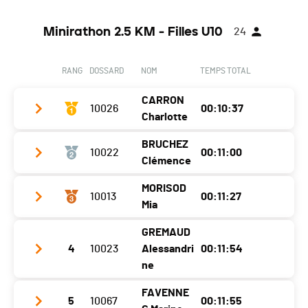
Minirathon 2.5 KM - Filles U10
24
RANG
DOSSARD
NOM
TEMPS TOTAL
CARRON
10026
00:10:37
Charlotte
BRUCHEZ
10022
00:11:00
Club / Team
SC Val Ferret
Clémence
Année
2013
MORISOD
10013
00:11:27
Club / Team
Localité
Vollèges
Mia
Année
2013
Canton
VS
GREMAUD
Club / Team
CABV
Localité
Le Châble
Nat.
SUI
4
10023
Alessandri
00:11:54
Année
2013
ne
Canton
VS
Ecart
Localité
Vernayaz
Nat.
SUI
FAVENNE
5
10067
00:11:55
Club / Team