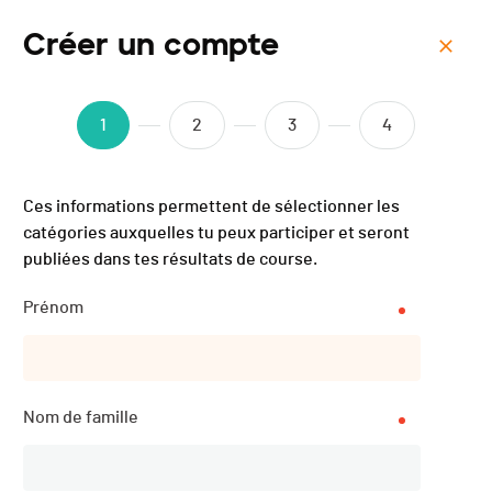
Créer un compte
Menu
Bike Kingdom Hunt Arosa -
1
2
3
4
2023
Ces informations permettent de sélectionner les
catégories auxquelles tu peux participer et seront
publiées dans tes résultats de course.
Prénom
Nom de famille