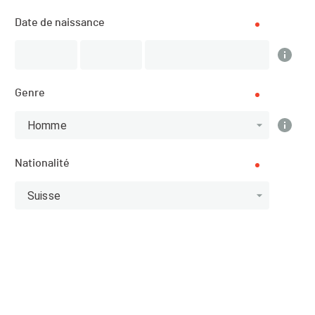
Description
Date de naissance
Genre
DATE
15.07.2023
Homme
LOCALISATION
Nationalité
Arosa (Graubünden)
Suisse
SPORT
VTT - Cyclisme
INSCRIPTIONS
06.07.2023 (10:00)
06.07.2023 (10:30)