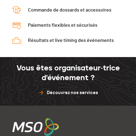
Aigle
0
Rennaz
90
Montreux
100
Commande de dossards et accessoires
Bramois
0
Buttes
100
Rennaz
93
Montreux
86
Vallorbe
100
Paiements flexibles et sécurisés
Buttes
0
Rennaz
86
Cossonay
100
Vallorbe
0
Résultats et live timing des événements
Buttes
93
Porrentruy
97
Cossonay
97
Vallorbe
95
Lucens
100
Porrentruy
95
Cossonay
90
Vous êtes organisateur·trice
Lucens
89
Porrentruy
88
d'événement ?
Lucens
87
Découvrez nos services