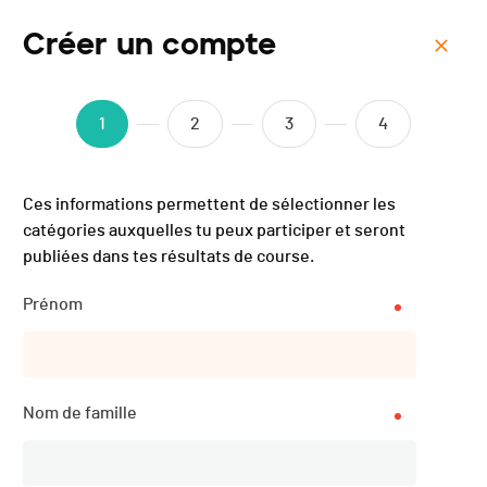
Créer un compte
Menu
La Course du Doubs - 2024
1
2
3
4
Ces informations permettent de sélectionner les
catégories auxquelles tu peux participer et seront
publiées dans tes résultats de course.
Prénom
Nom de famille
Résultats
PUBLIÉS