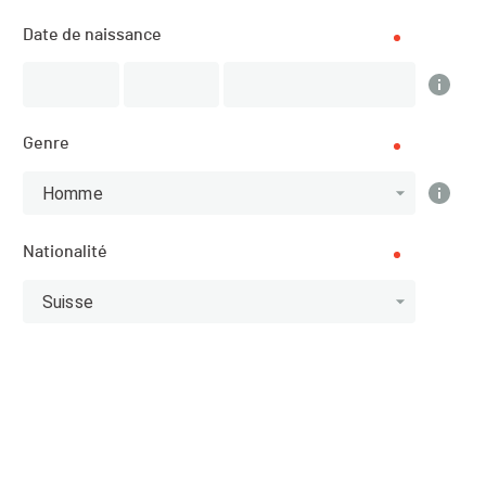
Date de naissance
Résultats
Genre
Homme
Scratch
Catégories
Nationalité
Top 10 Scratch
Suisse
Athlète