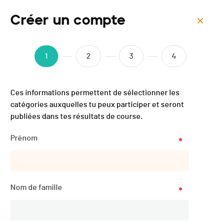
Créer un compte
Menu
Trail Dent de Vaulion -
1
2
3
4
2025
Ces informations permettent de sélectionner les
catégories auxquelles tu peux participer et seront
publiées dans tes résultats de course.
Prénom
Nom de famille