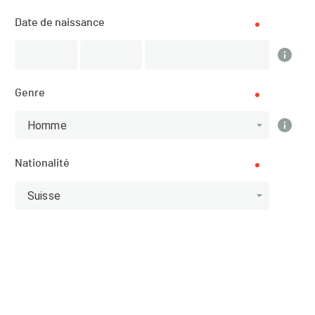
Résultats
Date de naissance
PUBLIÉS
Genre
Résultats
Homme
Nationalité
Scratch
Catégories
Suisse
Top 10 Scratch
Athlète