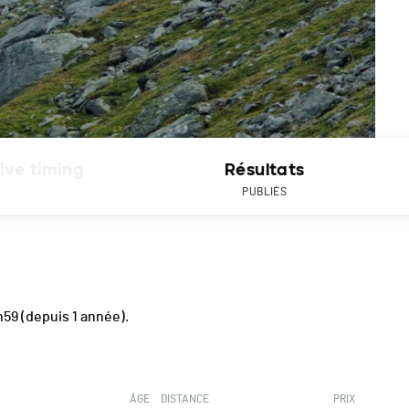
ive timing
Résultats
PUBLIÉS
h59
(depuis 1 année).
ÂGE
DISTANCE
PRIX