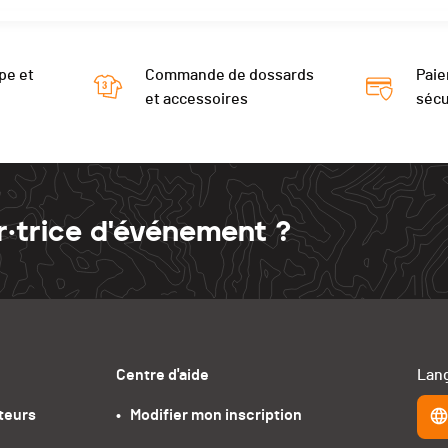
pe et
Commande de dossards
Paie
et accessoires
sécu
r·trice d'événement ?
Centre d'aide
Lang
teurs
•   Modifier mon inscription