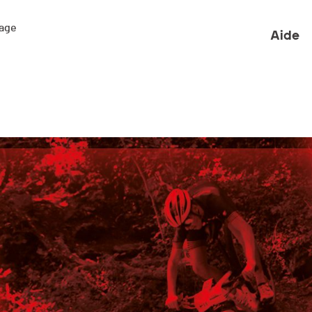
ge 

Aide