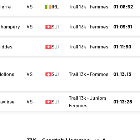
ierre
VS
IRL
Trail 13k - Femmes
01:08:52
Champéry
VS
SUI
Trail 13k - Femmes
01:09:31
Liddes
-
SUI
Trail 13k - Femmes
01:11:50
ollens
VS
SUI
Trail 13k - Femmes
01:13:13
Trail 13k - Juniors
Savièse
VS
SUI
01:13:28
Femmes