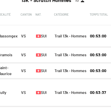
13K - Scratch Hommes
10
OCALITÉ
CANTON
NAT.
CATÉGORIE
TEMPS TOTAL
Massongex
VS
SUI
Trail 13k - Hommes
00:53:00
Bramois
VS
SUI
Trail 13k - Hommes
00:53:00
aint-
VS
SUI
Trail 13k - Hommes
00:53:00
Maurice
ully
VS
SUI
Trail 13k - Hommes
00:53:37