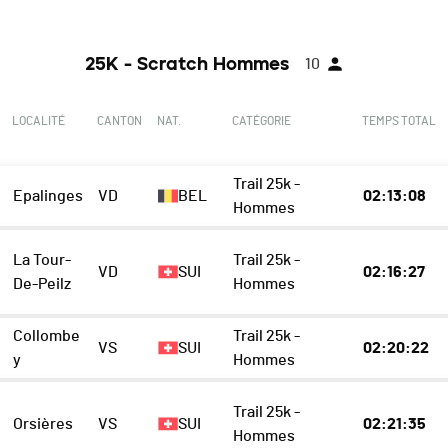
25K - Scratch Hommes
10
E
LOCALITÉ
CANTON
NAT.
CATÉGORIE
TEMPS TOTAL
Trail 25k -
Epalinges
VD
BEL
02:13:08
Hommes
La Tour-
Trail 25k -
VD
SUI
02:16:27
De-Peilz
Hommes
Collombe
Trail 25k -
VS
SUI
02:20:22
y
Hommes
Trail 25k -
Orsières
VS
SUI
02:21:35
Hommes