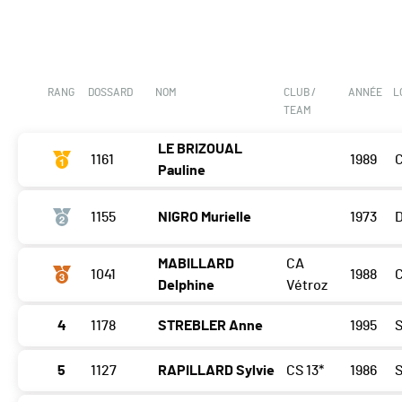
RANG
DOSSARD
NOM
CLUB /
ANNÉE
L
TEAM
LE BRIZOUAL
1161
1989
Pauline
1155
NIGRO Murielle
1973
MABILLARD
CA
1041
1988
Delphine
Vétroz
4
1178
STREBLER Anne
1995
S
5
1127
RAPILLARD Sylvie
CS 13*
1986