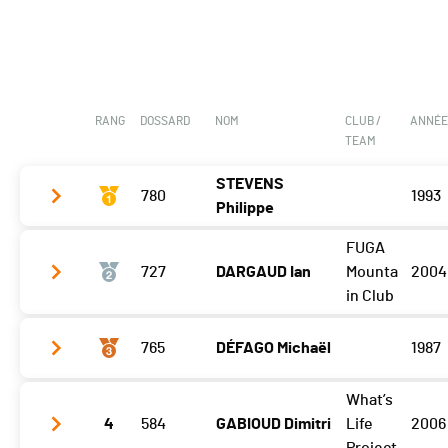
RANG
DOSSARD
NOM
CLUB /
ANNÉ
TEAM
STEVENS
780
1993
Philippe
FUGA
Satchia
1:11:49 (1,+5)
727
DARGAUD Ian
Mounta
2004
Giettes aux Bourgeois
1:53:08 (1)
in Club
Warning
2:11:29 (1)
765
DÉFAGO Michaël
1987
Satchia
1:11:51 (2,+4)
Giettes aux Bourgeois
1:53:49 (2)
What’s
Satchia
1:12:19 (4,-3)
Warning
2:14:31 (2)
4
584
GABIOUD Dimitri
Life
2006