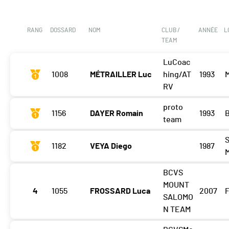
RANG
DOSSARD
NOM
CLUB /
ANNÉE
L
TEAM
LuCoac
1008
MÉTRAILLER Luc
hing/AT
1993
RV
proto
1156
DAYER Romain
1993
team
S
1182
VEYA Diego
1987
BCVS
MOUNT
4
1055
FROSSARD Luca
2007
F
SALOMO
N TEAM