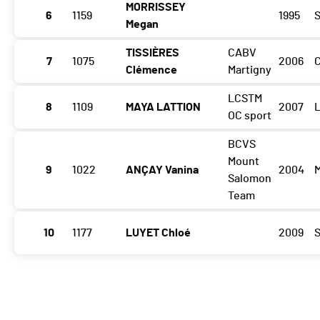
MORRISSEY
6
1159
1995
S
Megan
TISSIÈRES
CABV
7
1075
2006
Clémence
Martigny
LCSTM
8
1109
MAYA LATTION
2007
OC sport
BCVS
Mount
9
1022
ANÇAY Vanina
2004
M
Salomon
Team
10
1177
LUYET Chloé
2009