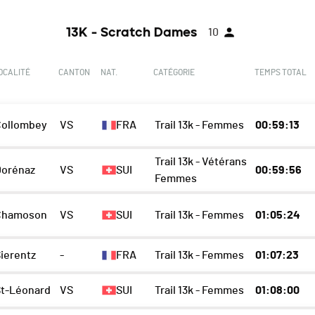
13K - Scratch Dames
10
OCALITÉ
CANTON
NAT.
CATÉGORIE
TEMPS TOTAL
Collombey
VS
FRA
Trail 13k - Femmes
00:59:13
Trail 13k - Vétérans
Dorénaz
VS
SUI
00:59:56
Femmes
Chamoson
VS
SUI
Trail 13k - Femmes
01:05:24
ierentz
-
FRA
Trail 13k - Femmes
01:07:23
St-Léonard
VS
SUI
Trail 13k - Femmes
01:08:00