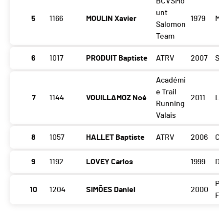
BCVSMo
unt
5
1166
MOULIN Xavier
1979
M
Salomon
Team
6
1017
PRODUIT Baptiste
ATRV
2007
S
Académi
e Trail
7
1144
VOUILLAMOZ Noé
2011
Running
Valais
8
1057
HALLET Baptiste
ATRV
2006
9
1192
LOVEY Carlos
1999
P
10
1204
SIMÕES Daniel
2000
F