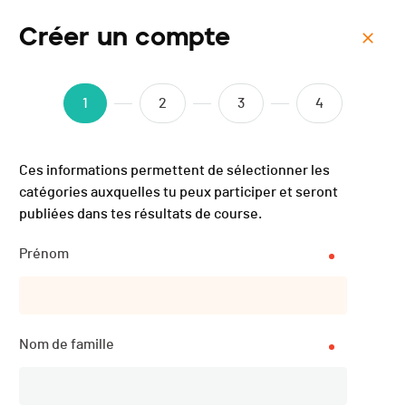
Créer un compte
Menu
Interentreprises Vallée de
1
2
3
4
Joux - Vélo - 2025
Ces informations permettent de sélectionner les
catégories auxquelles tu peux participer et seront
publiées dans tes résultats de course.
Prénom
Nom de famille