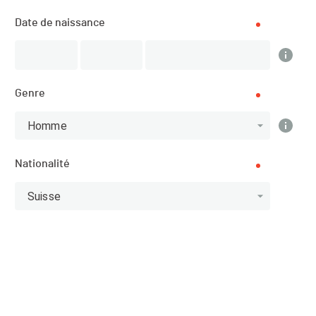
Résultats
Date de naissance
PUBLIÉS
Genre
Résultats
Homme
Nationalité
Scratch
Catégories
Suisse
Top 10 Scratch
Athlète