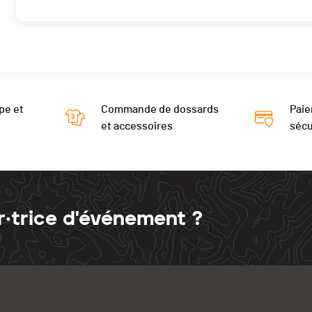
pe et
Commande de dossards
Paie
et accessoires
sécu
r·trice d'événement ?