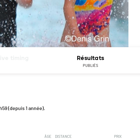
ive timing
Résultats
PUBLIÉS
h59
(depuis 1 année).
ÂGE
DISTANCE
PRIX