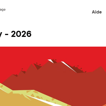
ge 

Aide
y - 2026