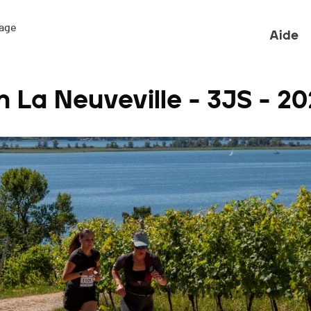
ge 

Aide
n La Neuveville - 3JS - 2