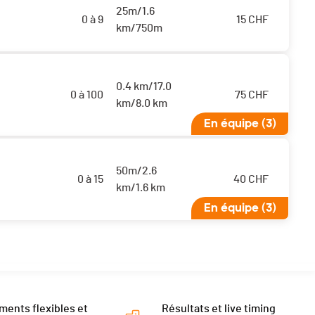
25m/1.6
0 à 9
15
CHF
km/750m
0.4 km/17.0
0 à 100
75
CHF
km/8.0 km
En équipe (3)
50m/2.6
0 à 15
40
CHF
km/1.6 km
En équipe (3)
ments flexibles et
Résultats et live timing