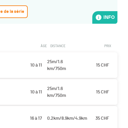
ge de la série
INFO
ÂGE
DISTANCE
PRIX
25m/1.6
10 à 11
15
CHF
km/750m
25m/1.6
10 à 11
15
CHF
km/750m
16 à 17
0.2km/8.9km/4.9km
35
CHF