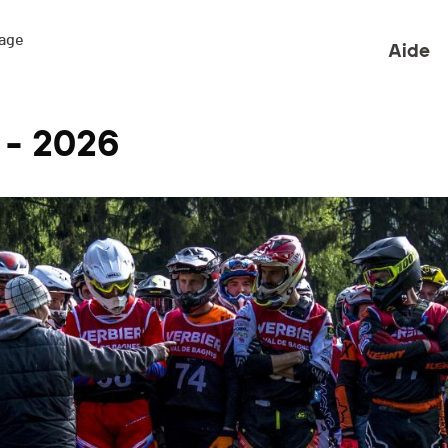
ge 

Aide
 - 2026