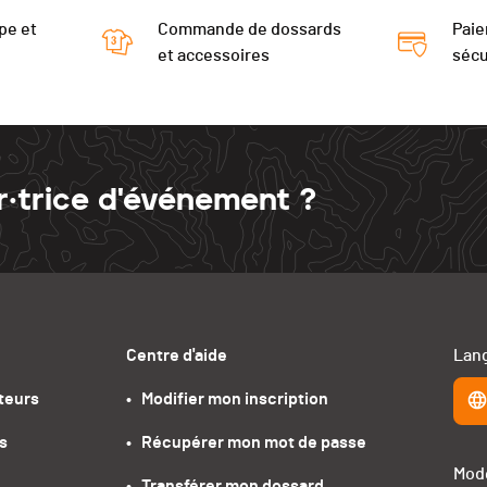
pe et
Commande de dossards
Paie
et accessoires
sécu
r·trice d'événement ?
Centre d'aide
Lang
teurs
•   Modifier mon inscription
s
•   Récupérer mon mot de passe
Mode
•   Transférer mon dossard