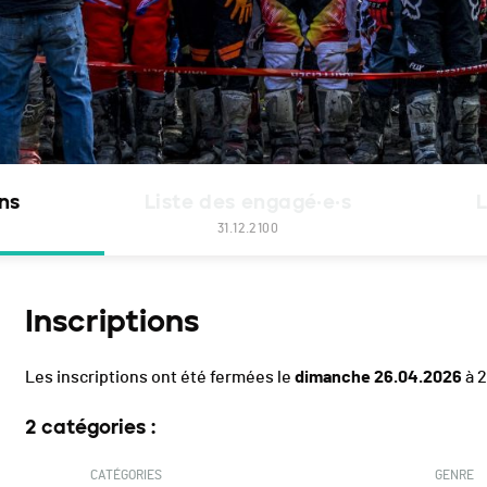
ons
Liste des engagé·e·s
L
31.12.2100
Inscriptions
Les inscriptions ont été fermées le
dimanche 26.04.2026
à 
2 catégories :
CATÉGORIES
GENRE