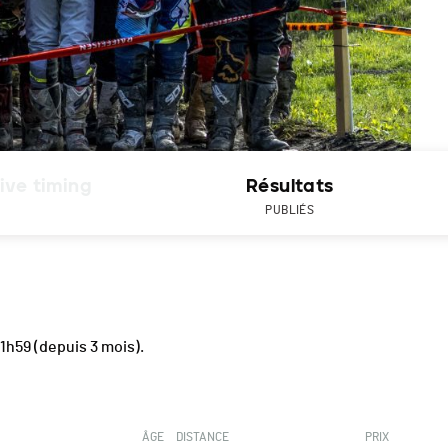
ive timing
Résultats
PUBLIÉS
21h59
(depuis 3 mois).
ÂGE
DISTANCE
PRIX