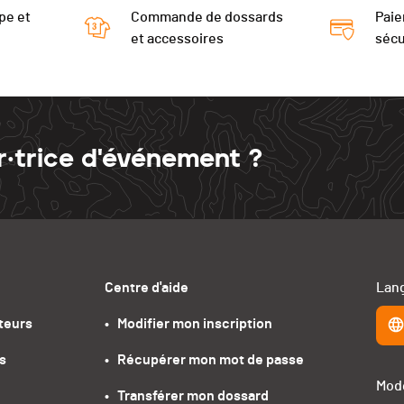
pe et
Commande de dossards
Paie
et accessoires
sécu
r·trice d'événement ?
Centre d'aide
Lang
teurs
•   Modifier mon inscription
s
•   Récupérer mon mot de passe
Mode
•   Transférer mon dossard