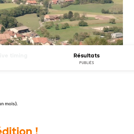
ive timing
Résultats
PUBLIÉS
'un mois).
dition !