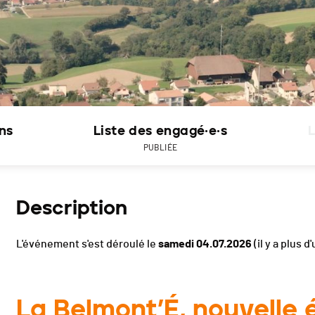
ons
Liste des engagé·e·s
L
PUBLIÉE
Description
L'événement s'est déroulé le
samedi 04.07.2026
(il y a plus d
La Belmont’É, nouvelle é