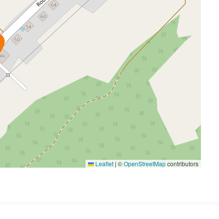
Leaflet
|
©
OpenStreetMap
contributors