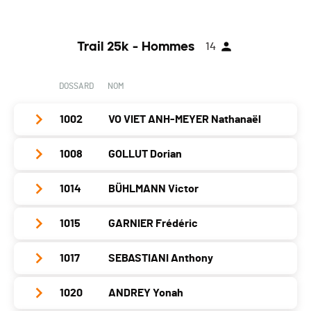
Club / Team
Année
2009
Trail 25k - Hommes
14
Localité
Annemasse
Canton
-
DOSSARD
NOM
Nat.
SUI
1002
VO VIET ANH-MEYER Nathanaël
Catégorie
Trail 25k - Juniors Hommes
PAI.
1008
GOLLUT Dorian
Club / Team
Année
1996
1014
BÜHLMANN Victor
Club / Team
Localité
Saverne
Année
1995
1015
GARNIER Frédéric
Club / Team
Canton
-
Localité
Liebefeld
Année
1996
Nat.
FRA
1017
SEBASTIANI Anthony
Club / Team
Canton
BE
Localité
Lausanne
Catégorie
Trail 25k - Hommes
Année
1987
Nat.
SUI
1020
ANDREY Yonah
Club / Team
Canton
VD
PAI.