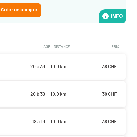
 Créer un compte
INFO
ÂGE
DISTANCE
PRIX
20 à 39
10.0 km
38
CHF
20 à 39
10.0 km
38
CHF
18 à 19
10.0 km
38
CHF