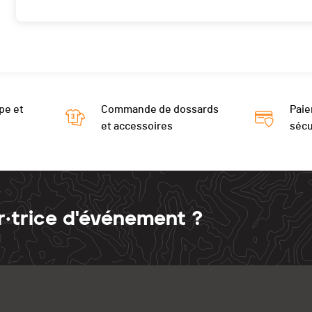
pe et
Commande de dossards
Paie
et accessoires
sécu
r·trice d'événement ?