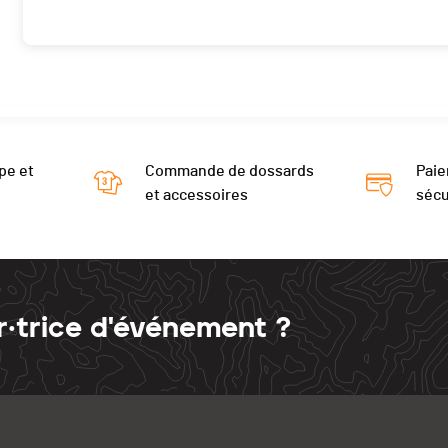
pe et
Commande de dossards
Paie
et accessoires
sécu
r·trice d'événement ?