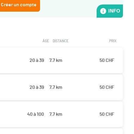
 Créer un compte
INFO
ÂGE
DISTANCE
PRIX
20 à 39
7.7 km
50
CHF
20 à 39
7.7 km
50
CHF
40 à 100
7.7 km
50
CHF