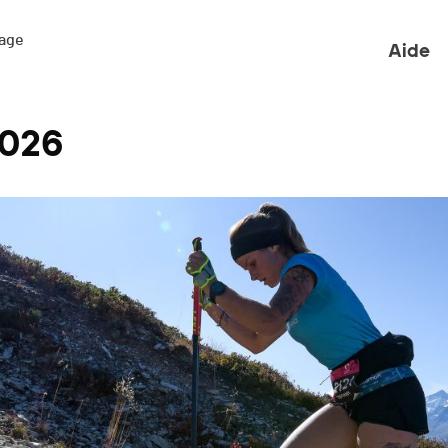
ge 

Aide
2026