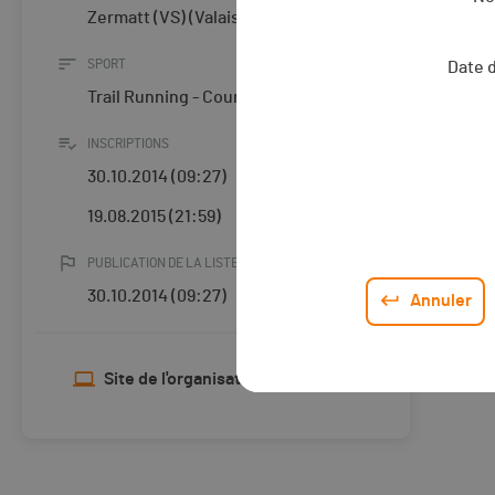
Zermatt (VS) (Valais)
SPORT
Date 
Trail Running - Course à pied
INSCRIPTIONS
30.10.2014 (09:27)
19.08.2015 (21:59)
PUBLICATION DE LA LISTE DES ENGAGÉ·E·S
30.10.2014 (09:27)
Annuler
Site de l'organisateur