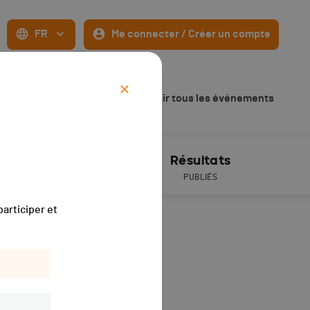
FR
Me connecter / Créer un compte
Voir tous les événements
ive timing
Résultats
PUBLIÉS
articiper et
h59
(depuis 10 années).