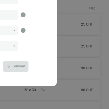
ÂGE
DISTANCE
PRIX
15 à 20
16k
25
CHF
15 à 20
16k
25
CHF
Suivant
18 à 29
16k
90
CHF
30 à 39
16k
90
CHF