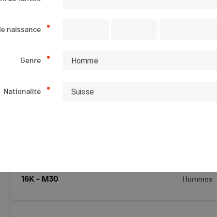
CATÉGORIES
GENRE
de naissance
16K - Juniors Filles
Femmes
Homme
Genre
Suisse
16K - Juniors Garçons
Nationalité
Hommes
16K - M1
Hommes
16K - M30
Hommes