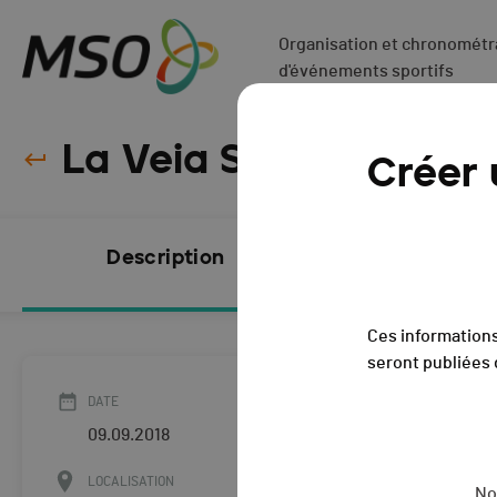
Organisation et chronométra
d'événements sportifs
La Veia SkyRace - 20
Créer
Description
Inscriptio
FERMÉES
Ces informations
seront publiées 
DATE
09.09.2018
LOCALISATION
No