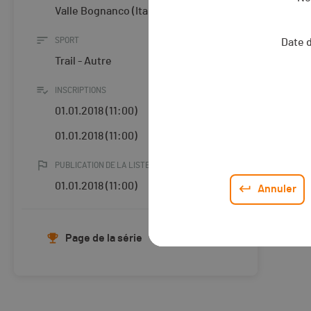
Valle Bognanco (Italy)
SPORT
Date 
Trail - Autre
INSCRIPTIONS
01.01.2018 (11:00)
01.01.2018 (11:00)
PUBLICATION DE LA LISTE DES ENGAGÉ·E·S
01.01.2018 (11:00)
Annuler
Page de la série