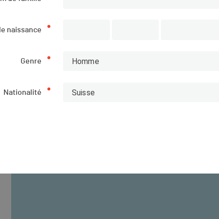
Lieu d’arrivée de l'événement
de naissance
+
−
Homme
Genre
Suisse
Nationalité