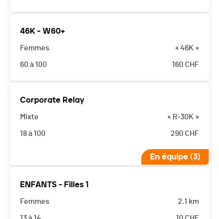
46K - W60+
Femmes
« 46K »
60 à 100
160
CHF
Corporate Relay
Mixte
« R-30K »
18 à 100
290
CHF
En équipe (3)
ENFANTS - Filles 1
Femmes
2.1 km
13 à 14
10
CHF