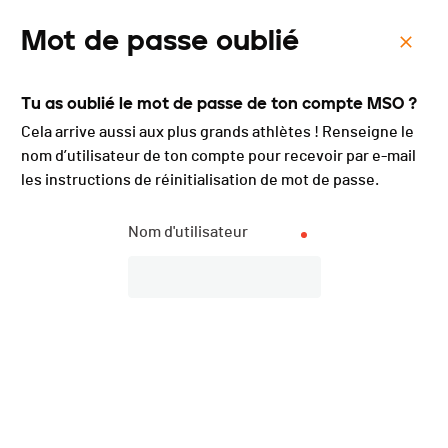
Mot de passe oublié
Menu
Tu as oublié le mot de passe de ton compte MSO ?
OPEN BIKE Haute-Gruyère
Cela arrive aussi aux plus grands athlètes ! Renseigne le
- 2017
nom d’utilisateur de ton compte pour recevoir par e-mail
les instructions de réinitialisation de mot de passe.
Nom d'utilisateur
Liste des engagé·e·s
PUBLIÉE
Liste des engagé·e·s
1141 participant·e·s