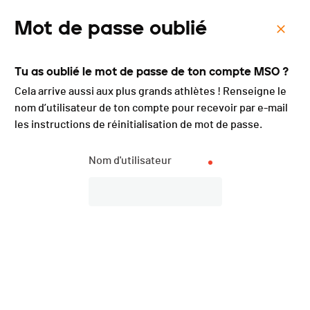
Mot de passe oublié
Menu
Tu as oublié le mot de passe de ton compte MSO ?
XTERRA Swimrun Vallée
Cela arrive aussi aux plus grands athlètes ! Renseigne le
de joux - 2018
nom d’utilisateur de ton compte pour recevoir par e-mail
les instructions de réinitialisation de mot de passe.
Nom d'utilisateur
Inscriptions
FERMÉES
DATE
22.07.2018
LOCALISATION