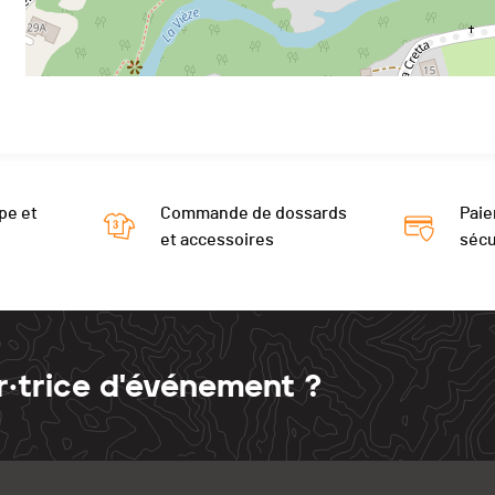
pe et
Commande de dossards
Paie
et accessoires
sécu
r·trice d'événement ?