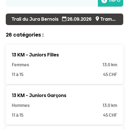
INFO
Trail du Jura Bernois
26.09.2026
Tramelan
26 catégories :
13 KM - Juniors Filles
Femmes
13.0 km
11 à 15
45
CHF
13 KM - Juniors Garçons
Hommes
13.0 km
11 à 15
45
CHF