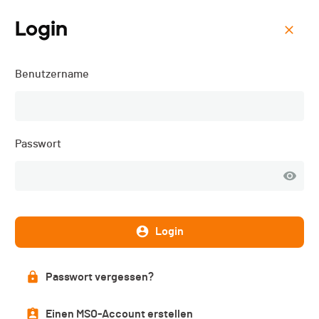
Login
Menu
Benutzername
Romandie Run - Le
Pommier d'Amour - 2020
Passwort
Gesamtwertung
VERÖFFENTLICHT
Login
Gesamtwertung
Passwort vergessen?
Einen MSO-Account erstellen