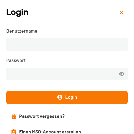
Login
Menu
Benutzername
Nationale SAC
Selektionswettkämpfe -
Sprint - 2021
Passwort
Beschreibung
Login
Passwort vergessen?
DATUM
Einen MSO-Account erstellen
16.01.2021