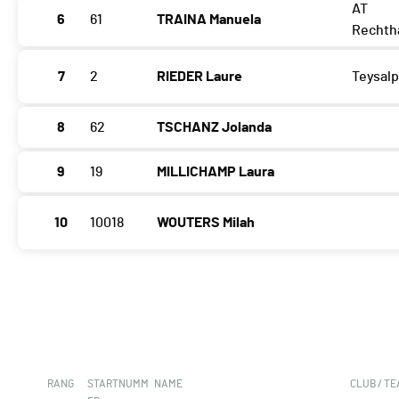
AT
6
61
TRAINA Manuela
Rechth
7
2
RIEDER Laure
Teysalp
8
62
TSCHANZ Jolanda
9
19
MILLICHAMP Laura
10
10018
WOUTERS Milah
RANG
STARTNUMM
NAME
CLUB / T