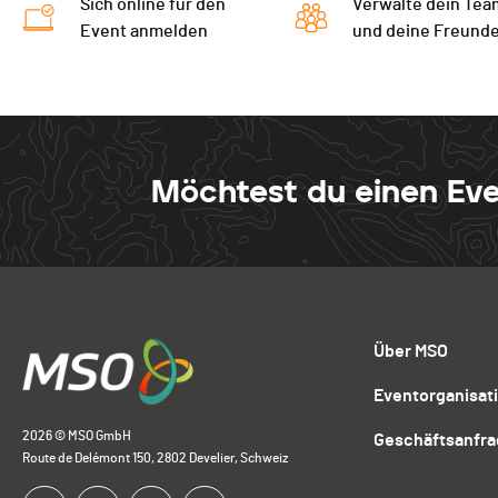
Sich online für den
Verwalte dein Tea
Event anmelden
und deine Freund
Möchtest du einen Eve
Über MSO
Eventorganisat
2026 © MSO GmbH
Geschäftsanfr
Route de Delémont 150, 2802 Develier, Schweiz