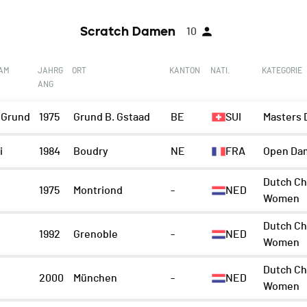
Scratch Damen
10
EAM
JAHRG
ORT
KANTON
NATI.
KATEGORIE
ANG
 Grund
1975
Grund B. Gstaad
BE
SUI
Masters 
i
1984
Boudry
NE
FRA
Open Da
Dutch Ch
1975
Montriond
-
NED
Women
Dutch Ch
1992
Grenoble
-
NED
Women
Dutch Ch
2000
München
-
NED
Women