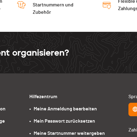
m
Flexible
Startnummern und
e
Zahlung
Zubehör
nt organisieren?
Hilfezentrum
Spr
ion
•   Meine Anmeldung bearbeiten
age
•   Mein Passwort zurücksetzen
Zah
•   Meine Startnummer weitergeben