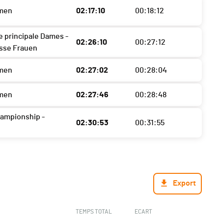
men
02:17:10
00:18:12
e principale Dames -
02:26:10
00:27:12
sse Frauen
men
02:27:02
00:28:04
men
02:27:46
00:28:48
ampionship -
02:30:53
00:31:55
Export
TEMPS TOTAL
ECART