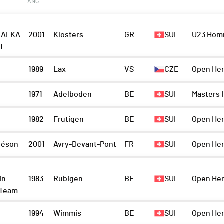
ANG
NALKA
2001
Klosters
GR
SUI
U23 Hom
T
1989
Lax
VS
CZE
Open He
1971
Adelboden
BE
SUI
Masters 
1982
Frutigen
BE
SUI
Open He
léson
2001
Avry-Devant-Pont
FR
SUI
Open He
in
1983
Rubigen
BE
SUI
Open He
 Team
1994
Wimmis
BE
SUI
Open He