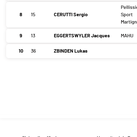
Pellissi
8
15
CERUTTI Sergio
Sport
Martig
9
13
EGGERTSWYLER Jacques
MAHU
10
36
ZBINDEN Lukas