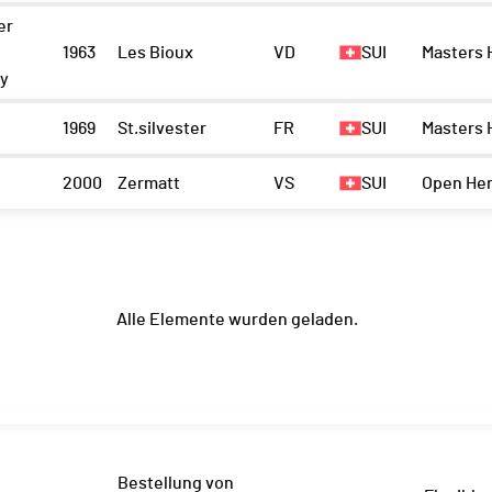
er
1963
Les Bioux
VD
SUI
Masters 
ny
1969
St.silvester
FR
SUI
Masters 
2000
Zermatt
VS
SUI
Open He
Alle Elemente wurden geladen.
Bestellung von