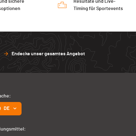
 und sichere
Resultate und Live-
soptionen
Timing für Sportevents
Endecke unser gesamtes Angebot
ache:
DE
lungsmittel: