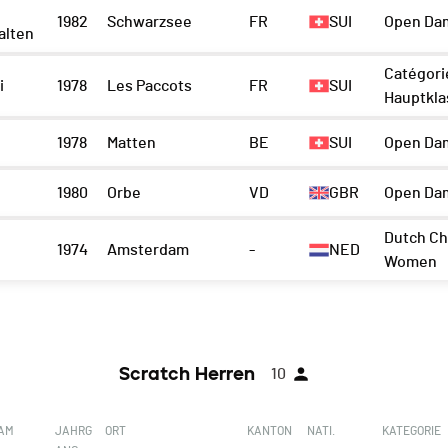
1982
Schwarzsee
FR
SUI
Open Da
alten
Catégori
i
1978
Les Paccots
FR
SUI
Hauptkla
1978
Matten
BE
SUI
Open Da
1980
Orbe
VD
GBR
Open Da
Dutch Ch
1974
Amsterdam
-
NED
Women
Scratch Herren
10
EAM
JAHRG
ORT
KANTON
NATI.
KATEGORIE