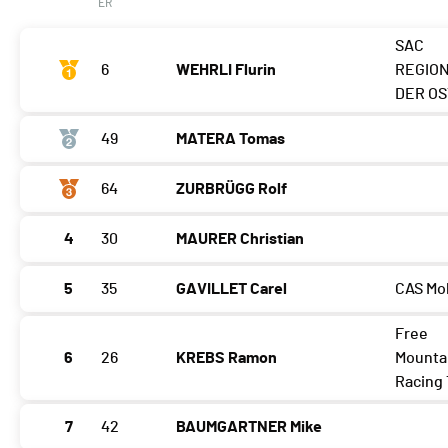
ER
SAC
6
WEHRLI Flurin
REGIO
DER OS
49
MATERA Tomas
64
ZURBRÜGG Rolf
4
30
MAURER Christian
5
35
GAVILLET Carel
CAS Mo
Free
6
26
KREBS Ramon
Mounta
Racing
7
42
BAUMGARTNER Mike