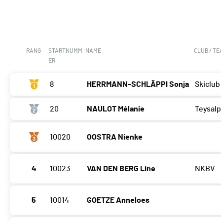
RANG
STARTNUMM
NAME
CLUB / T
ER
8
HERRMANN-SCHLÄPPI Sonja
Skiclub
20
NAULOT Mélanie
Teysalp
10020
OOSTRA Nienke
4
10023
VAN DEN BERG Line
NKBV
5
10014
GOETZE Anneloes