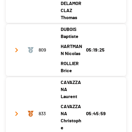
DELAMOR
CLAZ
Thomas
DUBOIS
Club / Team
Val de Bagnes
Baptiste
Jahrgang
1972
1969
1981
HARTMAN
809
05:19:25
Ort
Versegère
N Nicolas
Champse
Le Châble
s
c
Vs
ROLLIER
Kanton
VS
VS
VS
Brice
Nati.
SUI
CAVAZZA
Club / Team
kandersupprise
NA
Kategorie
Superskimara - Open 3 Läufer
Jahrgang
1977
1985
Laurent
1982
Senioren II
Ort
Les Ponts-De-
CAVAZZA
Chardonn
Prele
Ecart
833
Martel
NA
e
05:45:59
s
Christoph
Kanton
NE
VD
BE
e