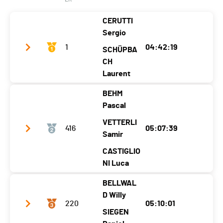
Nati.
SUI
CERUTTI
Kategorie
Superskimara - Open 3 Läufer
Sergio
Senioren II
1
04:42:19
SCHÜPBA
Ecart
01:23:47
CH
Laurent
BEHM
Club / Team
Vallée de Joux
Pascal
Jahrgang
1963
1970
VETTERLI
416
05:07:39
Ort
Les Bioux
Samir
Le Brassus
Kanton
VD
VD
CASTIGLIO
NI Luca
Nati.
SUI
BELLWAL
Kategorie
Masters Hommes - Herren I
Club / Team
Team Tödi
D Willy
Ecart
220
05:10:01
Jahrgang
1985
1991
1979
SIEGEN