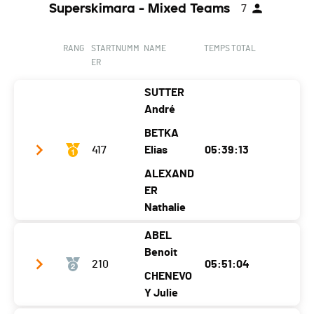
Senioren II
Superskimara - Mixed Teams
7
Ort
Göfis
Gamprin
Ecart
02:55:48
Kanton
-
-
RANG
STARTNUMM
NAME
TEMPS TOTAL
Nati.
AUT
ER
Kategorie
Superskimara - Open 2 Läufer
SUTTER
Senioren II
André
Ecart
03:35:12
BETKA
417
Elias
05:39:13
ALEXAND
ER
Nathalie
ABEL
Club / Team
ABS
Benoit
210
05:51:04
Jahrgang
1983
1988
1989
CHENEVO
Ort
Küsnacht Zh
Y Julie
Münster Vs
St. Gallen