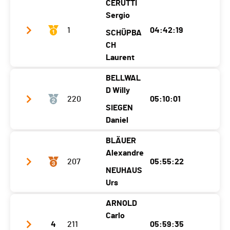
CERUTTI
Sergio
Ecart
02:37:51
1
04:42:19
SCHÜPBA
CH
Laurent
BELLWAL
Club / Team
Vallée de Joux
D Willy
220
05:10:01
Jahrgang
1963
1970
SIEGEN
Ort
Les Bioux
Daniel
Le Brassus
Kanton
VD
VD
BLÄUER
Club / Team
Lötschental
Alexandre
Nati.
SUI
207
05:55:22
Jahrgang
1971
1974
NEUHAUS
Kategorie
Masters Hommes - Herren I
Ort
Wiler (lötschen)
Urs
Wiler
Ecart
Kanton
VS
VS
ARNOLD
Club / Team
Jurafribourg-express
Carlo
Nati.
SUI
4
211
05:59:35
Jahrgang
1972
1967