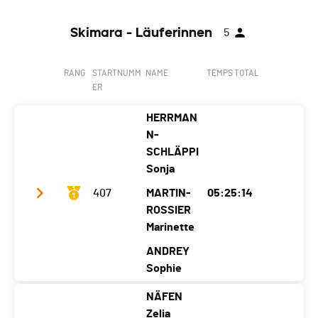
Skimara - Läuferinnen
5
RANG
STARTNUMM
NAME
TEMPS TOTAL
ER
HERRMAN
N-
SCHLÄPPI
Sonja
407
MARTIN-
05:25:14
ROSSIER
Marinette
ANDREY
Sophie
NÄFEN
Club / Team
SMS
Zelia