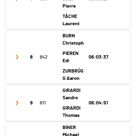
Pierre
Kanton
BE
-
JU
TÂCHE
Nati.
FRA
Laurent
Kategorie
Superskimara - Open 2 Läufer
BURN
Senioren II
Club / Team
Valerettealtiski
Christoph
Ecart
00:51:30
Jahrgang
1968
1969
1974
PIEREN
8
842
06:03:37
Ort
Bex
Massongex
Edi
Vouvry
Kanton
VD
VS
VS
ZURBRÜG
G Aaron
Nati.
SUI
GIRARDI
Kategorie
Superskimara - Open 3 Läufer
Club / Team
Adelboden
Sandro
Senioren II
9
611
06:04:51
Jahrgang
1966
1969
1972
GIRARDI
Ecart
00:58:52
Ort
Adelboden
Thomas
Adelboden
Adelboden
Kanton
BE
BE
BE
BINER
Club / Team
Pizol
Michael