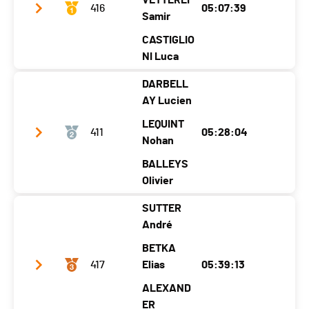
VETTERLI
416
05:07:39
Samir
CASTIGLIO
NI Luca
DARBELL
Club / Team
Team Tödi
AY Lucien
Jahrgang
1985
1991
1979
LEQUINT
411
05:28:04
Ort
Zürich
Wilen
Nohan
Thalwil
Kanton
ZH
SZ
ZH
BALLEYS
Olivier
Nati.
SUI
SUTTER
Kategorie
Skimara - Open 3 Läufer Senioren I
Club / Team
Team Mille
André
Ecart
Jahrgang
1983
1999
1975
BETKA
Ort
417
Sembran
Elias
Champlan
05:39:13
Bourg-St-
cher
Grimisuat
Pierre
ALEXAND
Kanton
VS
VS
VS
ER